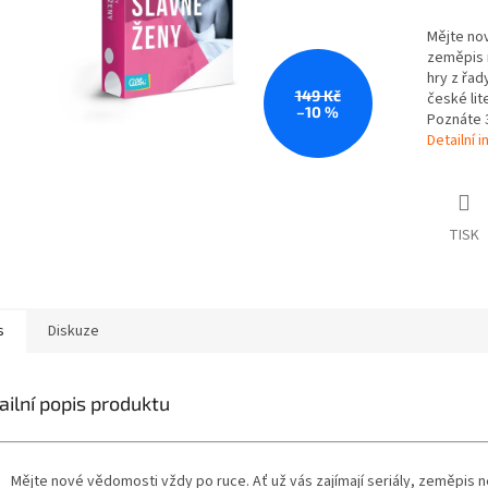
Mějte nov
zeměpis n
hry z řad
149 Kč
české lit
–10 %
Poznáte 3
Detailní 
TISK
s
Diskuze
ailní popis produktu
Mějte nové vědomosti vždy po ruce. Ať už vás zajímají seriály, zeměpis 