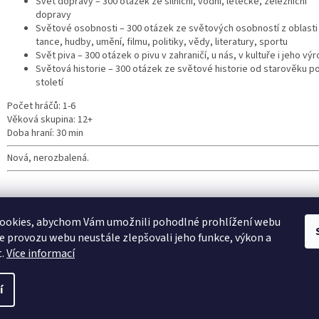
Svět dopravy – 300 otázek ze silniční, vodní, letecké, železniční
dopravy
Světové osobnosti – 300 otázek ze světových osobností z oblasti
tance, hudby, umění, filmu, politiky, vědy, literatury, sportu
Svět piva – 300 otázek o pivu v zahraničí, u nás, v kultuře i jeho vý
Světová historie – 300 otázek ze světové historie od starověku po
století
Počet hráčů: 1-6
Věková skupina: 12+
Doba hraní: 30 min
Nová, nerozbalená.
ookies, abychom Vám umožnili pohodlné prohlížení webu
ze provozu webu neustále zlepšovali jeho funkce, výkon a
t.
Více informací
í