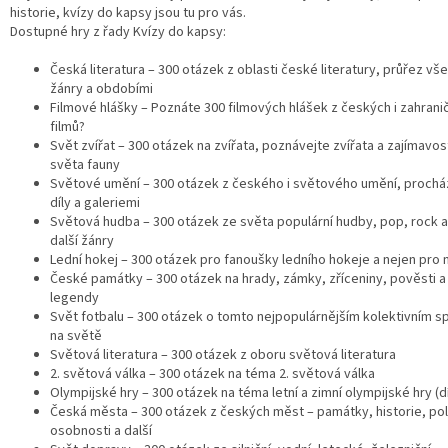
historie, kvízy do kapsy jsou tu pro vás.
Dostupné hry z řady Kvízy do kapsy:
Česká literatura – 300 otázek z oblasti české literatury, průřez vš
žánry a obdobími
Filmové hlášky – Poznáte 300 filmových hlášek z českých i zahrani
filmů?
Svět zvířat – 300 otázek na zvířata, poznávejte zvířata a zajímavos
světa fauny
Světové umění – 300 otázek z českého i světového umění, prochá
díly a galeriemi
Světová hudba – 300 otázek ze světa populární hudby, pop, rock a
další žánry
Lední hokej – 300 otázek pro fanoušky ledního hokeje a nejen pro 
České památky – 300 otázek na hrady, zámky, zříceniny, pověsti a
legendy
Svět fotbalu – 300 otázek o tomto nejpopulárnějším kolektivním s
na světě
Světová literatura – 300 otázek z oboru světová literatura
2. světová válka – 300 otázek na téma 2. světová válka
Olympijské hry – 300 otázek na téma letní a zimní olympijské hry (díl
Česká města – 300 otázek z českých měst – památky, historie, po
osobnosti a další