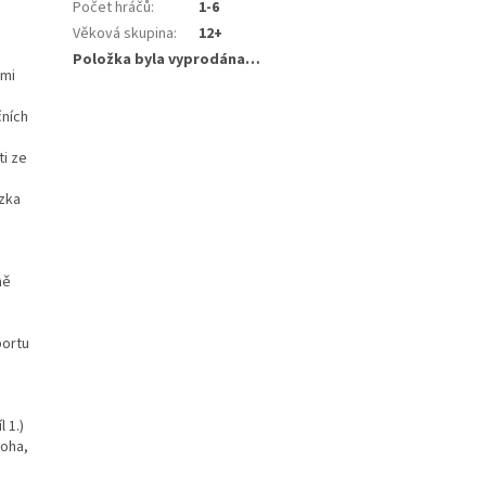
Počet hráčů
:
1-6
Věková skupina
:
12+
Položka byla vyprodána…
emi
čních
ti ze
zka
ně
portu
 1.)
loha,