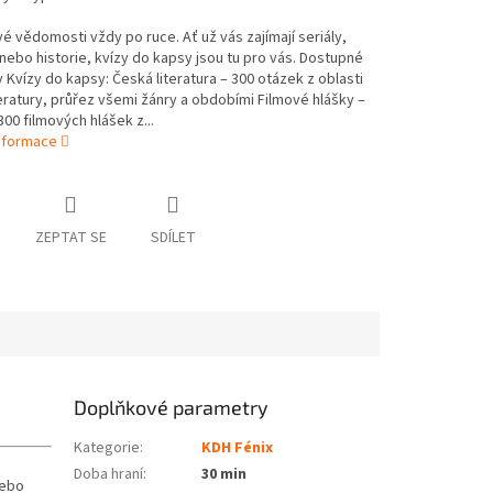
é vědomosti vždy po ruce. Ať už vás zajímají seriály,
ebo historie, kvízy do kapsy jsou tu pro vás. Dostupné
y Kvízy do kapsy: Česká literatura – 300 otázek z oblasti
eratury, průřez všemi žánry a obdobími Filmové hlášky –
00 filmových hlášek z...
informace
ZEPTAT SE
SDÍLET
Doplňkové parametry
Kategorie
:
KDH Fénix
Doba hraní
:
30 min
nebo