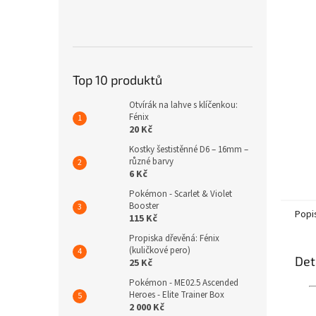
n
e
l
Top 10 produktů
Otvírák na lahve s klíčenkou:
Fénix
20 Kč
Kostky šestistěnné D6 – 16mm –
různé barvy
6 Kč
Pokémon - Scarlet & Violet
Booster
Popi
115 Kč
Propiska dřevěná: Fénix
(kuličkové pero)
Det
25 Kč
Pokémon - ME02.5 Ascended
Heroes - Elite Trainer Box
2 000 Kč