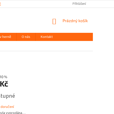
CHRANY OSOBNÍCH ÚDAJŮ
Přihlášení
NÁKUPNÍ
Prázdný košík
KOŠÍK
 v herně
O nás
Kontakt
10 %
 Kč
stupné
 doručení
byla vyprodána…