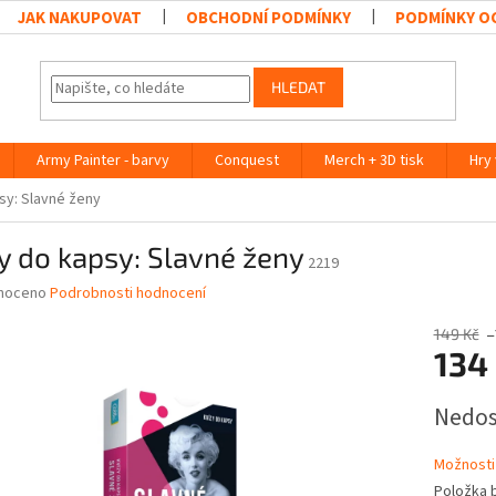
JAK NAKUPOVAT
OBCHODNÍ PODMÍNKY
PODMÍNKY O
HLEDAT
Army Painter - barvy
Conquest
Merch + 3D tisk
Hry
sy: Slavné ženy
y do kapsy: Slavné ženy
2219
né
noceno
Podrobnosti hodnocení
ní
u
149 Kč
–
134
Měrná
Nedo
cena:
ek.
Možnosti
Položka 