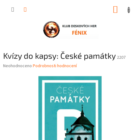
Přejít
NÁKUP
na
obsah
KOŠÍK
Kvízy do kapsy: České památky
2207
Průměrné
Neohodnoceno
Podrobnosti hodnocení
hodnocení
produktu
je
0,0
z
5
hvězdiček.