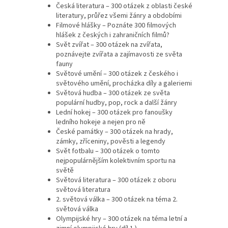
Česká literatura – 300 otázek z oblasti české
literatury, průřez všemi žánry a obdobími
Filmové hlášky – Poznáte 300 filmových
hlášek z českých i zahraničních filmů?
Svět zvířat – 300 otázek na zvířata,
poznávejte zvířata a zajímavosti ze světa
fauny
Světové umění – 300 otázek z českého i
světového umění, procházka díly a galeriemi
Světová hudba – 300 otázek ze světa
populární hudby, pop, rock a další žánry
Lední hokej – 300 otázek pro fanoušky
ledního hokeje a nejen pro ně
České památky – 300 otázek na hrady,
zámky, zříceniny, pověsti a legendy
Svět fotbalu – 300 otázek o tomto
nejpopulárnějším kolektivním sportu na
světě
Světová literatura – 300 otázek z oboru
světová literatura
2. světová válka – 300 otázek na téma 2.
světová válka
Olympijské hry – 300 otázek na téma letní a