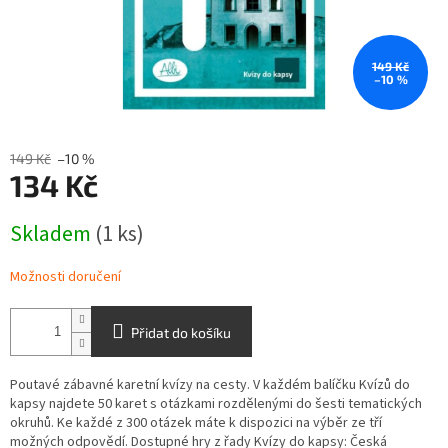
149 Kč
–10 %
149 Kč
–10 %
134 Kč
Měrná
Skladem
(1 ks)
cena:
Možnosti doručení
Přidat do košíku
Poutavé zábavné karetní kvízy na cesty. V každém balíčku Kvízů do
kapsy najdete 50 karet s otázkami rozdělenými do šesti tematických
okruhů. Ke každé z 300 otázek máte k dispozici na výběr ze tří
možných odpovědí. Dostupné hry z řady Kvízy do kapsy: Česká