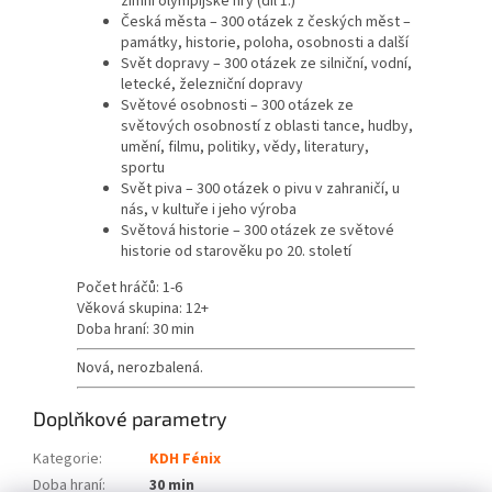
zimní olympijské hry (díl 1.)
Česká města – 300 otázek z českých měst –
památky, historie, poloha, osobnosti a další
Svět dopravy – 300 otázek ze silniční, vodní,
letecké, železniční dopravy
Světové osobnosti – 300 otázek ze
světových osobností z oblasti tance, hudby,
umění, filmu, politiky, vědy, literatury,
sportu
Svět piva – 300 otázek o pivu v zahraničí, u
nás, v kultuře i jeho výroba
Světová historie – 300 otázek ze světové
historie od starověku po 20. století
Počet hráčů: 1-6
Věková skupina: 12+
Doba hraní: 30 min
Nová, nerozbalená.
Doplňkové parametry
Kategorie
:
KDH Fénix
Doba hraní
:
30 min