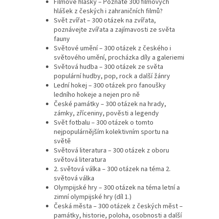
Filmové hlášky – Poznáte 300 filmových
hlášek z českých i zahraničních filmů?
Svět zvířat – 300 otázek na zvířata,
poznávejte zvířata a zajímavosti ze světa
fauny
Světové umění – 300 otázek z českého i
světového umění, procházka díly a galeriemi
Světová hudba – 300 otázek ze světa
populární hudby, pop, rock a další žánry
Lední hokej – 300 otázek pro fanoušky
ledního hokeje a nejen pro ně
České památky – 300 otázek na hrady,
zámky, zříceniny, pověsti a legendy
Svět fotbalu – 300 otázek o tomto
nejpopulárnějším kolektivním sportu na
světě
Světová literatura – 300 otázek z oboru
světová literatura
2. světová válka – 300 otázek na téma 2.
světová válka
Olympijské hry – 300 otázek na téma letní a
zimní olympijské hry (díl 1.)
Česká města – 300 otázek z českých měst –
památky, historie, poloha, osobnosti a další