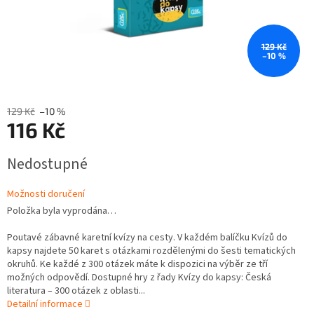
129 Kč
–10 %
129 Kč
–10 %
116 Kč
Měrná
Nedostupné
cena:
Možnosti doručení
Položka byla vyprodána…
Poutavé zábavné karetní kvízy na cesty. V každém balíčku Kvízů do
kapsy najdete 50 karet s otázkami rozdělenými do šesti tematických
okruhů. Ke každé z 300 otázek máte k dispozici na výběr ze tří
možných odpovědí. Dostupné hry z řady Kvízy do kapsy: Česká
literatura – 300 otázek z oblasti...
Detailní informace