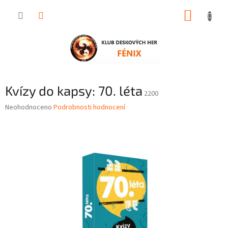
Přejít
NÁKUP
na
obsah
KOŠÍK
Kvízy do kapsy: 70. léta
2200
Průměrné
Neohodnoceno
Podrobnosti hodnocení
hodnocení
produktu
je
0,0
z
5
hvězdiček.