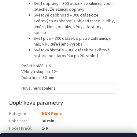
Svět dopravy – 300 otázek ze silniční, vodní,
letecké, železniční dopravy
Světové osobnosti – 300 otázek ze
světových osobností z oblasti tance, hudby,
umění, filmu, politiky, vědy, literatury,
sportu
Svět piva – 300 otázek o pivu v zahraničí, u
nás, v kultuře i jeho výroba
Světová historie – 300 otázek ze světové
historie od starověku po 20. století
Počet hráčů: 1-6
Věková skupina: 12+
Doba hraní: 30 min
Nová, nerozbalená.
Doplňkové parametry
Kategorie
:
KDH Fénix
Doba hraní
:
30 min
Počet hráčů
:
1-6
Věková skupina
:
12+