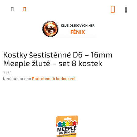
Přejít
NÁKUP
na
obsah
KOŠÍK
Kostky šestistěnné D6 – 16mm
Meeple žluté – set 8 kostek
2158
Průměrné
Neohodnoceno
Podrobnosti hodnocení
hodnocení
produktu
je
0,0
z
5
hvězdiček.