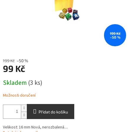
199 Kč
–50 %
199 Kč
–50 %
99 Kč
Měrná
Skladem
(3 ks)
cena:
Možnosti doručení
Přidat do košíku
Velikost: 16 mm Nová, nerozbalená....