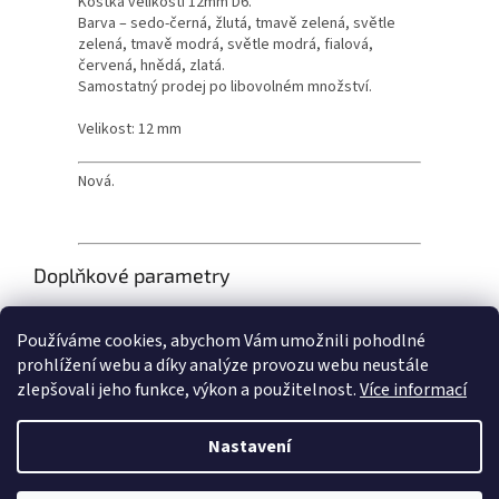
Kostka velikosti 12mm D6.
Barva – sedo-černá, žlutá, tmavě zelená, světle
zelená, tmavě modrá, světle modrá, fialová,
červená, hnědá, zlatá.
Samostatný prodej po libovolném množství.
Velikost: 12 mm
Nová.
Doplňkové parametry
Kategorie
:
KDH Fénix
Používáme cookies, abychom Vám umožnili pohodlné
Věková skupina
:
8+
prohlížení webu a díky analýze provozu webu neustále
zlepšovali jeho funkce, výkon a použitelnost.
Více informací
Z
á
Nastavení
Vytvořil Shoptet
p
a