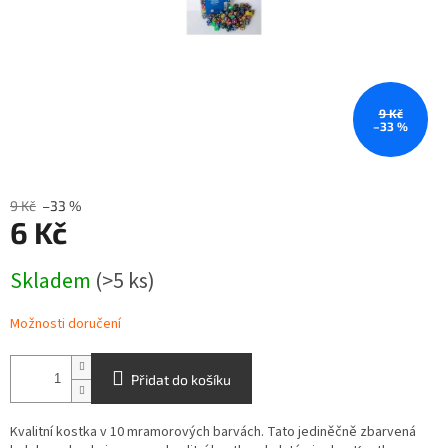
9 Kč
–33 %
9 Kč
–33 %
6 Kč
Měrná
Skladem
(>5 ks)
cena:
Možnosti doručení
Přidat do košíku
Kvalitní kostka v 10 mramorových barvách. Tato jediněčně zbarvená