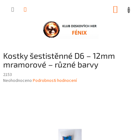
Přejít
NÁKUP
na
obsah
KOŠÍK
Kostky šestistěnné D6 – 12mm
mramorové – různé barvy
2153
Průměrné
Neohodnoceno
Podrobnosti hodnocení
hodnocení
produktu
je
0,0
z
5
hvězdiček.