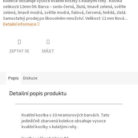
kolekce obsahuje vysoce kvalitní kostky s kulatými rohy . Kostka
velikosti 12mm D6. Barva – sedo-černá, žlutá, tmavě zelená, světle
zelená, tmavě modrá, světle modrá, fialová, červená, hnědá, zlatá.
Samostatný prodej po libovolném množství. Velikost: 12 mm Nová....
Detailní informace
ZEPTAT SE
SDÍLET
Popis
Diskuze
Detailní popis produktu
Kvalitní kostka
v 10 mramorových barvách.
Tato
jediněčně zbarvená kolekce obsahuje vysoce
kvalitní kostky s kulatými rohy .