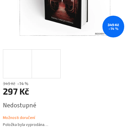
349 Kč
–14 %
349 Kč
–14 %
297 Kč
Měrná
Nedostupné
cena:
Možnosti doručení
Položka byla vyprodána…