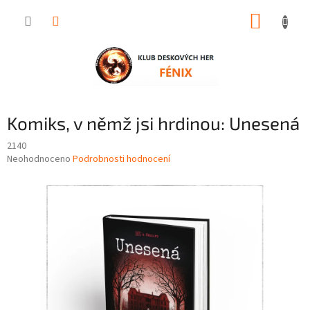
Přejít
NÁKUP
na
obsah
KOŠÍK
Komiks, v němž jsi hrdinou: Unesená
2140
Průměrné
Neohodnoceno
Podrobnosti hodnocení
hodnocení
produktu
je
0,0
z
5
hvězdiček.