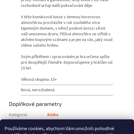
prvky: Komiks a gamebook, tedy knihu v níž vaše
rozhodnutí určují další pokračování děje.
V této komiksové knize s temnou hororovou
atmosférou procházíte v roli zoufalého otce
tajemným domem, v němž podivní únosci vězní
vaši unesenou dceru. Plíživá atmosféra se střídá s
akčními bojovými scénami a je jen na vás, jaký osud
stihne vašeho hrdinu.
Svým příběhem i zpracováním je hra určena spíše
pro dospělejší čtenáře. Doporučujeme ji hráčům od
15 let.
Věková skupina: 15+
Nová, nerozbalená.
Doplňkové parametry
Kategorie
:
Kniha
Věková skupina
:
15+
Používáme cookies, abychom Vám umožnili pohodlné
Položka byla vyprodána…