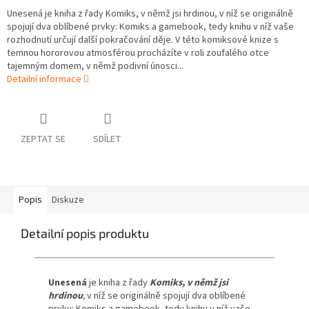
Unesená je kniha z řady Komiks, v němž jsi hrdinou, v níž se originálně
spojují dva oblíbené prvky: Komiks a gamebook, tedy knihu v níž vaše
rozhodnutí určují další pokračování děje. V této komiksové knize s
temnou hororovou atmosférou procházíte v roli zoufalého otce
tajemným domem, v němž podivní únosci...
Detailní informace
ZEPTAT SE
SDÍLET
Popis
Diskuze
Detailní popis produktu
Unesená
je kniha z řady
Komiks, v němž jsi
hrdinou
,
v níž se originálně spojují dva oblíbené