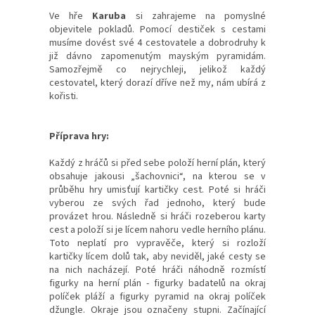
Ve hře
Karuba
si zahrajeme na pomyslné
objevitele pokladů. Pomocí destiček s cestami
musíme dovést své 4 cestovatele a dobrodruhy k
již dávno zapomenutým mayským pyramidám.
Samozřejmě co nejrychleji, jelikož každý
cestovatel, který dorazí dříve než my, nám ubírá z
kořisti.
Příprava hry:
Každý z hráčů si před sebe položí herní plán, který
obsahuje jakousi „šachovnici“, na kterou se v
průběhu hry umisťují kartičky cest. Poté si hráči
vyberou ze svých řad jednoho, který bude
provázet hrou. Následně si hráči rozeberou karty
cest a položí si je lícem nahoru vedle herního plánu.
Toto neplatí pro vypravěče, který si rozloží
kartičky lícem dolů tak, aby neviděl, jaké cesty se
na nich nacházejí. Poté hráči náhodně rozmístí
figurky na herní plán - figurky badatelů na okraj
políček pláží a figurky pyramid na okraj políček
džungle. Okraje jsou označeny stupni. Začínající