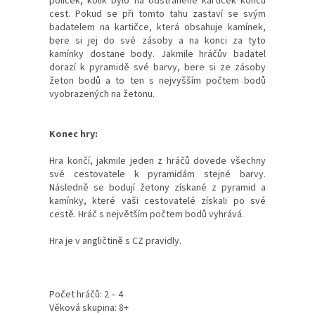
políček, kolik bylo na odstraněné kartiček konců
cest. Pokud se při tomto tahu zastaví se svým
badatelem na kartičce, která obsahuje kamínek,
bere si jej do své zásoby a na konci za tyto
kamínky dostane body. Jakmile hráčův badatel
dorazí k pyramidě své barvy, bere si ze zásoby
žeton bodů a to ten s nejvyšším počtem bodů
vyobrazených na žetonu.
Konec hry:
Hra končí, jakmile jeden z hráčů dovede všechny
své cestovatele k pyramidám stejné barvy.
Následně se bodují žetony získané z pyramid a
kamínky, které vaši cestovatelé získali po své
cestě. Hráč s největším počtem bodů vyhrává.
Hra je v angličtině s CZ pravidly.
Počet hráčů: 2 – 4
Věková skupina: 8+