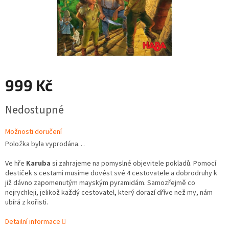
999 Kč
Měrná
Nedostupné
cena:
Možnosti doručení
Položka byla vyprodána…
Ve hře
Karuba
si zahrajeme na pomyslné objevitele pokladů. Pomocí
destiček s cestami musíme dovést své 4 cestovatele a dobrodruhy k
již dávno zapomenutým mayským pyramidám. Samozřejmě co
nejrychleji, jelikož každý cestovatel, který dorazí dříve než my, nám
ubírá z kořisti.
Detailní informace