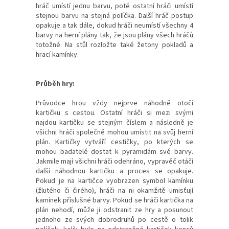
hráč umístí jednu barvu, poté ostatní hráči umístí
stejnou barvu na stejná políčka. Další hráč postup
opakuje a tak dále, dokud hráči neumístí všechny 4
barvy na herní plány tak, že jsou plány všech hráčů
totožné. Na stůl rozložte také žetony pokladů a
hrací kamínky.
Průběh hry:
Průvodce hrou vždy nejprve náhodně otočí
kartičku s cestou. Ostatní hráči si mezi svými
najdou kartičku se stejným číslem a následně je
všichni hráči společně mohou umístit na svůj herní
plán. Kartičky vytváří cestičky, po kterých se
mohou badatelé dostat k pyramidám své barvy.
Jakmile mají všichni hráči odehráno, vypravěč otáčí
další náhodnou kartičku a proces se opakuje.
Pokud je na kartičce vyobrazen symbol kamínku
(žlutého či čirého), hráči na ni okamžitě umisťují
kamínek příslušné barvy. Pokud se hráči kartička na
plán nehodí, může ji odstranit ze hry a posunout
jednoho ze svých dobrodruhů po cestě o tolik