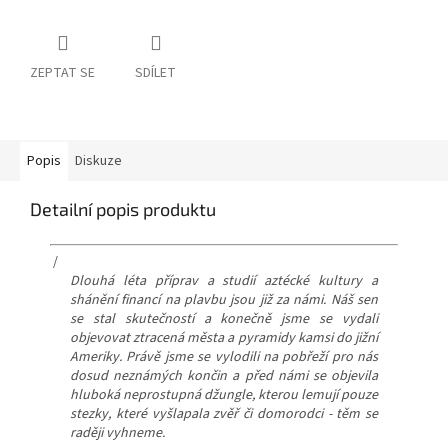
ZEPTAT SE
SDÍLET
Popis
Diskuze
Detailní popis produktu
/
Dlouhá léta příprav a studií aztécké kultury a
shánění financí na plavbu jsou již za námi. Náš sen
se stal skutečností a konečně jsme se vydali
objevovat ztracená města a pyramidy kamsi do jižní
Ameriky. Právě jsme se vylodili na pobřeží pro nás
dosud neznámých končin a před námi se objevila
hluboká neprostupná džungle, kterou lemují pouze
stezky, které vyšlapala zvěř či domorodci - těm se
raději vyhneme.