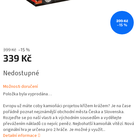
399 Kč
–15 %
399 Kč
–15 %
339 Kč
Měrná
Nedostupné
cena:
Možnosti doručení
Položka byla vyprodána…
Evropu už máte coby kamioňáci projetou křížem krážem? Je na čase
pořádně poznat nejznámější obchodní města Česka a Slovenska.
Rozjeďte se po naší vlasti a k východním sousedům a vydělejte
převážením nákladů co nejvíc peněz. Nejbohatší kamioňák vítězí. Nová
originální hra je určena pro 2 hráče. Je možné ji využít...
Detailní informace