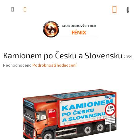
Přejít
NÁKUP
na
obsah
KOŠÍK
Kamionem po Česku a Slovensku
2059
Průměrné
Neohodnoceno
Podrobnosti hodnocení
hodnocení
produktu
je
0,0
z
5
hvězdiček.