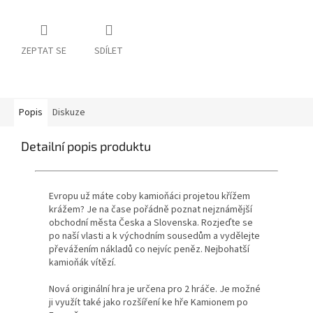
ZEPTAT SE
SDÍLET
Popis
Diskuze
Detailní popis produktu
Evropu už máte coby kamioňáci projetou křížem
krážem? Je na čase pořádně poznat nejznámější
obchodní města Česka a Slovenska. Rozjeďte se
po naší vlasti a k východním sousedům a vydělejte
převážením nákladů co nejvíc peněz. Nejbohatší
kamioňák vítězí.
Nová originální hra je určena pro 2 hráče. Je možné
ji využít také jako rozšíření ke hře Kamionem po