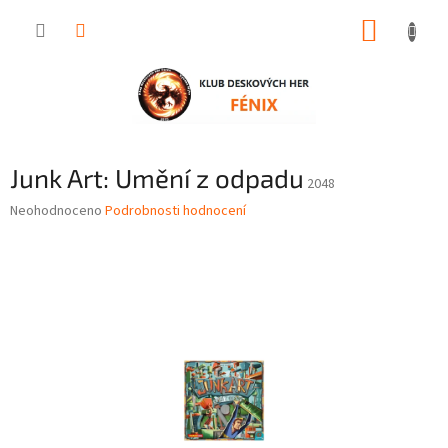
Přejít
NÁKUP
na
obsah
KOŠÍK
Junk Art: Umění z odpadu
2048
Průměrné
Neohodnoceno
Podrobnosti hodnocení
hodnocení
produktu
je
0,0
z
5
hvězdiček.