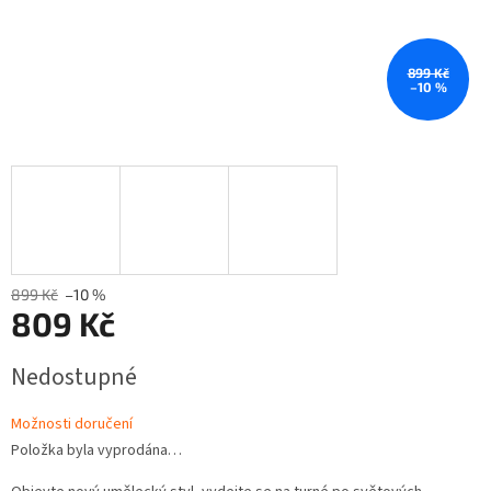
899 Kč
–10 %
899 Kč
–10 %
809 Kč
Měrná
Nedostupné
cena:
Možnosti doručení
Položka byla vyprodána…