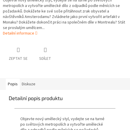
Objevte nový umělecký styl, vydejte se na turné po světových
metropolích a vytvořte umělecké dílo z odpadků podle měnících se
požadavků. Dokážete ke své soše přitáhnout zrak obyvatel a
návštěvníků Amsterodamu? Zvládnete jako první vytvořit artefakt v
Monaku? Dokážete dokončit práci na společném díle v Montrealu? Stát
se proslulým umělcem...
Detailní informace
ZEPTAT SE
SDÍLET
Popis
Diskuze
Detailní popis produktu
Objevte nový umělecký styl, vydejte se na turné
po světových metropolích a vytvořte umělecké