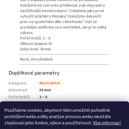
dílo z odpadků podle měnících se požadavků.
Dokážete ke své soše přitáhnout zrak obyvatel a
návštěvníků Amsterodamu? Zvládnete jako první
vytvořit artefakt v Monaku? Dokážete dokončit
práci na společném díle v Montrealu? Stát se
proslulým umělcem sice není lehké, ale je to velká
zábava.
Počet hráčů: 2 – 6
Věková skupina: 8+
Doba hraní: 30 min
Nová, nerozbalená.
Doplňkové parametry
Kategorie
:
Abstraktní
Doba hraní
:
30 min
Počet hráčů
:
2 – 6
Věková skupina
:
8+
Používáme cookies, abychom Vám umožnili pohodlné
Položka byla vyprodána…
prohlížení webu a díky analýze provozu webu neustále
zlepšovali jeho funkce, výkon a použitelnost.
Více informací
Z