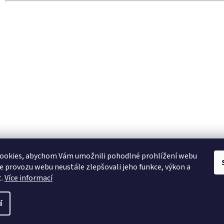
ookies, abychom Vám umožnili pohodlné prohlížení webu
ze provozu webu neustále zlepšovali jeho funkce, výkon a
t.
Více informací
í