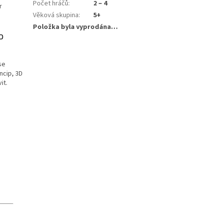
Počet hráčů
:
2 – 4
r
Věková skupina
:
5+
Položka byla vyprodána…
o
se
ncip, 3D
it.