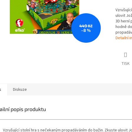
Vzrušujíc
ulovit Jož
3D herní 
449 Kč
hodně dob
–8 %
propadává
Detailní 
TISK
s
Diskuze
ailní popis produktu
Vzrušující stolní hra s nečekaným propadáváním do bažin. Zkuste ulovit J