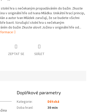
í stolní hra s nečekaným propadáváním do bažin. Zkuste
ina v originální hře od Ivana Mládka. Unikátní hrací princip,
plán a autor Ivan Mládek zaručují, že se budete všichni
ře bavit. Vzrušující stolní hra s nečekaným
ním do bažin Zkuste ulovit Jožina v originální hře od...
informace
ZEPTAT SE
SDÍLET
Doplňkové parametry
Kategorie
:
Dětská
Doba hraní
:
30 min
ožina