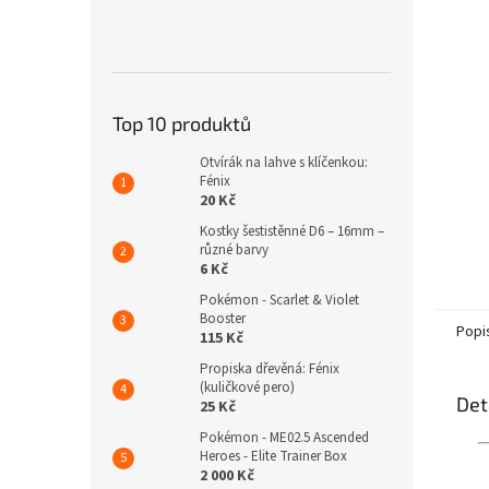
n
e
l
Top 10 produktů
Otvírák na lahve s klíčenkou:
Fénix
20 Kč
Kostky šestistěnné D6 – 16mm –
různé barvy
6 Kč
Pokémon - Scarlet & Violet
Booster
Popi
115 Kč
Propiska dřevěná: Fénix
(kuličkové pero)
Det
25 Kč
Pokémon - ME02.5 Ascended
Heroes - Elite Trainer Box
2 000 Kč