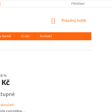
CHRANY OSOBNÍCH ÚDAJŮ
Přihlášení
NÁKUPNÍ
Prázdný košík
KOŠÍK
 v herně
O nás
Kontakt
–8 %
 Kč
stupné
 doručení
byla vyprodána…