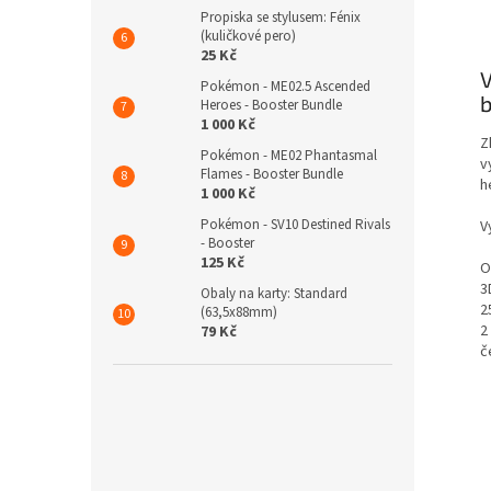
Propiska se stylusem: Fénix
(kuličkové pero)
25 Kč
V
Pokémon - ME02.5 Ascended
b
Heroes - Booster Bundle
1 000 Kč
Z
Pokémon - ME02 Phantasmal
v
Flames - Booster Bundle
h
1 000 Kč
Pokémon - SV10 Destined Rivals
V
- Booster
125 Kč
O
3
Obaly na karty: Standard
2
(63,5x88mm)
2
79 Kč
č