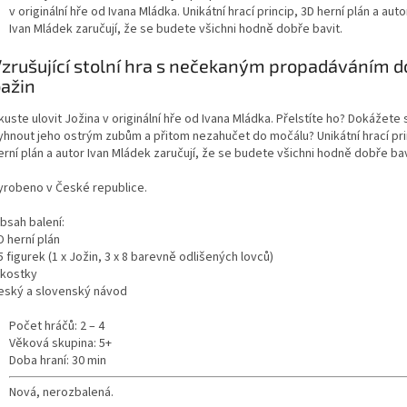
v originální hře od Ivana Mládka. Unikátní hrací princip, 3D herní plán a auto
Ivan Mládek zaručují, že se budete všichni hodně dobře bavit.
zrušující stolní hra s nečekaným propadáváním d
ažin
kuste ulovit Jožina v originální hře od Ivana Mládka. Přelstíte ho? Dokážete 
yhnout jeho ostrým zubům a přitom nezahučet do močálu? Unikátní hrací pri
erní plán a autor Ivan Mládek zaručují, že se budete všichni hodně dobře bav
yrobeno v České republice.
bsah balení:
D herní plán
5 figurek (1 x Jožin, 3 x 8 barevně odlišených lovců)
 kostky
eský a slovenský návod
Počet hráčů: 2 – 4
Věková skupina: 5+
Doba hraní: 30 min
Nová, nerozbalená.