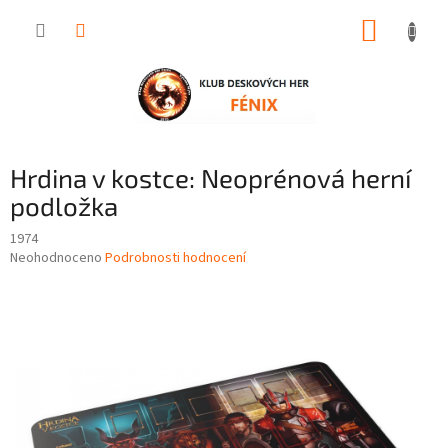
Přejít
NÁKUP
na
obsah
KOŠÍK
Hrdina v kostce: Neoprénová herní
podložka
1974
Průměrné
Neohodnoceno
Podrobnosti hodnocení
hodnocení
produktu
je
0,0
z
5
hvězdiček.