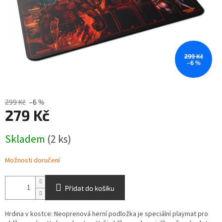
299 Kč
–6 %
299 Kč
–6 %
279 Kč
Měrná
Skladem
(2 ks)
cena:
Možnosti doručení
Přidat do košíku
Hrdina v kostce: Neoprenová herní podložka je speciální playmat pro