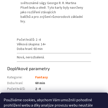
světoznámé ságy George R. R. Martina
Píseň ledu a ohně. Tyto karty byly navrženy
jako rozšíření stávajících
balíčků a pro zvýšení různorodosti základní
hry.
Počet hráčů: 2 -4
Věková skupina: 14+
Doba hraní: 60 min
Nová, nerozbalená.
Doplňkové parametry
Kategorie
:
Fantasy
Doba hraní
:
60 min
Počet hráčů
:
2 -4
Věková skupina
:
14+
Používáme cookies, abychom Vám umožnili pohodlné
Položka byla vyprodána…
prohlížení webu a díky analýze provozu webu neustále