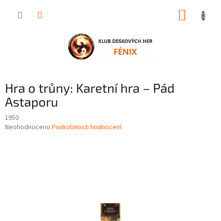
Přejít
NÁKUP
na
obsah
KOŠÍK
Hra o trůny: Karetní hra – Pád
Astaporu
1950
Průměrné
Neohodnoceno
Podrobnosti hodnocení
hodnocení
produktu
je
0,0
z
5
hvězdiček.