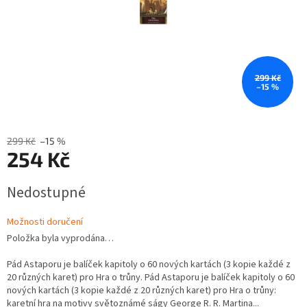
299 Kč
–15 %
299 Kč
–15 %
254 Kč
Měrná
Nedostupné
cena:
Možnosti doručení
Položka byla vyprodána…
Pád Astaporu je balíček kapitoly o 60 nových kartách (3 kopie každé z
20 různých karet) pro Hra o trůny. Pád Astaporu je balíček kapitoly o 60
nových kartách (3 kopie každé z 20 různých karet) pro Hra o trůny:
karetní hra na motivy světoznámé ságy George R. R. Martina...