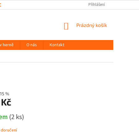
CHRANY OSOBNÍCH ÚDAJŮ
Přihlášení
NÁKUPNÍ
Prázdný košík
KOŠÍK
 v herně
O nás
Kontakt
15 %
 Kč
dem
(2 ks)
 doručení