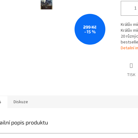
Králův mí
299 Kč
Králův mí
–15 %
20 různýc
bestselle
Detailní 
TISK
s
Diskuze
ailní popis produktu