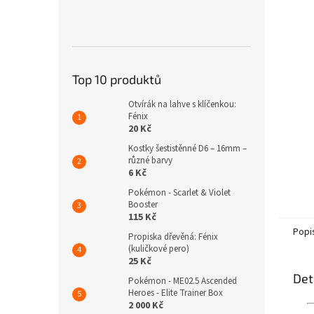
n
e
l
Top 10 produktů
Otvírák na lahve s klíčenkou:
Fénix
20 Kč
Kostky šestistěnné D6 – 16mm –
různé barvy
6 Kč
Pokémon - Scarlet & Violet
Booster
115 Kč
Popi
Propiska dřevěná: Fénix
(kuličkové pero)
25 Kč
Det
Pokémon - ME02.5 Ascended
Heroes - Elite Trainer Box
2 000 Kč