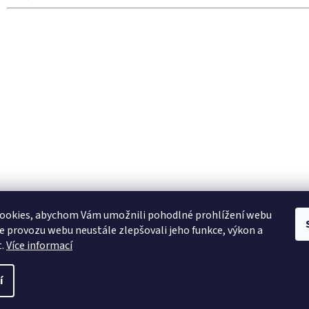
ookies, abychom Vám umožnili pohodlné prohlížení webu
ze provozu webu neustále zlepšovali jeho funkce, výkon a
t.
Více informací
í