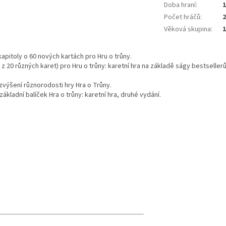
Doba hraní
:
1
Počet hráčů
:
2
Věková skupina
:
 kapitoly o 60 nových kartách pro Hru o trůny.
 z 20 různých karet) pro Hru o trůny: karetní hra na základě ságy bestseller
 zvýšení různorodosti hry Hra o Trůny.
kladní balíček Hra o trůny: karetní hra, druhé vydání.