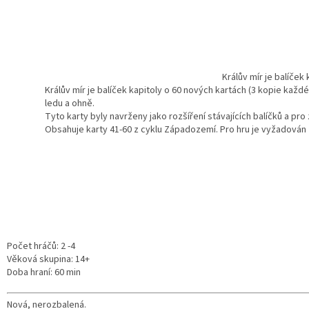
Králův mír je balíček
Králův mír je balíček kapitoly o 60 nových kartách (3 kopie každé
ledu a ohně.
Tyto karty byly navrženy jako rozšíření stávajících balíčků a pro
Obsahuje karty 41-60 z cyklu Západozemí. Pro hru je vyžadován zá
Počet hráčů: 2 -4
Věková skupina: 14+
Doba hraní: 60 min
Nová, nerozbalená.