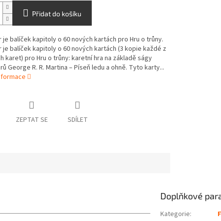
Přidat do košíku
r je balíček kapitoly o 60 nových kartách pro Hru o trůny.
r je balíček kapitoly o 60 nových kartách (3 kopie každé z
h karet) pro Hru o trůny: karetní hra na základě ságy
rů George R. R. Martina – Píseň ledu a ohně. Tyto karty...
informace
ZEPTAT SE
SDÍLET
Doplňkové par
Kategorie
: