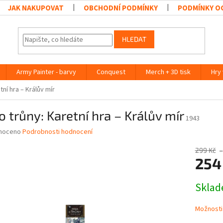
JAK NAKUPOVAT
OBCHODNÍ PODMÍNKY
PODMÍNKY O
HLEDAT
Army Painter - barvy
Conquest
Merch + 3D tisk
Hry
tní hra – Králův mír
o trůny: Karetní hra – Králův mír
1943
né
noceno
Podrobnosti hodnocení
ní
u
299 Kč
–
254
Měrná
Skla
cena:
ek.
Možnosti