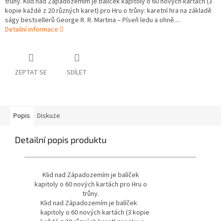
trůny. Klid nad Západozemím je balíček kapitoly o 60 nových kartách (3
kopie každé z 20 různých karet) pro Hru o trůny: karetní hra na základě
ságy bestsellerů George R. R. Martina – Píseň ledu a ohně....
Detailní informace
ZEPTAT SE
SDÍLET
Popis
Diskuze
Detailní popis produktu
Klid nad Západozemím je balíček
kapitoly o 60 nových kartách pro Hru o
trůny.
Klid nad Západozemím je balíček
kapitoly o 60 nových kartách (3 kopie