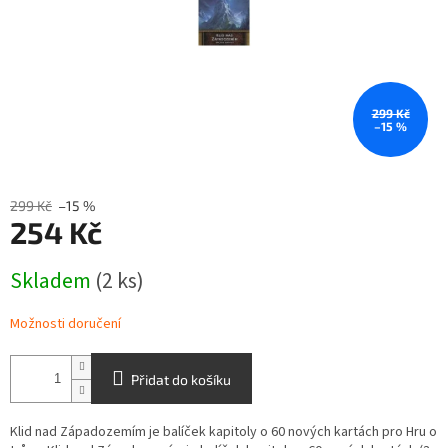
299 Kč
–15 %
299 Kč
–15 %
254 Kč
Měrná
Skladem
(2 ks)
cena:
Možnosti doručení
Přidat do košíku
Klid nad Západozemím je balíček kapitoly o 60 nových kartách pro Hru o