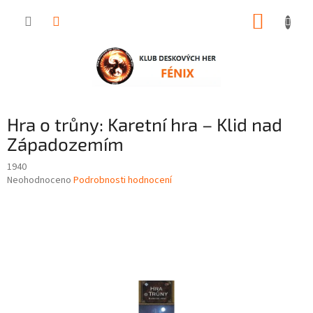
Přejít
NÁKUP
na
obsah
KOŠÍK
Hra o trůny: Karetní hra – Klid nad
Západozemím
1940
Průměrné
Neohodnoceno
Podrobnosti hodnocení
hodnocení
produktu
je
0,0
z
5
hvězdiček.