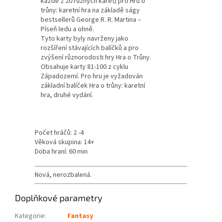
každé z 20 různých karet) pro Hru o
trůny: karetní hra na základě ságy
bestsellerů George R. R. Martina –
Píseň ledu a ohně.
Tyto karty byly navrženy jako
rozšíření stávajících balíčků a pro
zvýšení různorodosti hry Hra o Trůny.
Obsahuje karty 81-100 z cyklu
Západozemí. Pro hru je vyžadován
základní balíček Hra o trůny: karetní
hra, druhé vydání.
Počet hráčů: 2 -4
Věková skupina: 14+
Doba hraní: 60 min
Nová, nerozbalená.
Doplňkové parametry
Kategorie
:
Fantasy