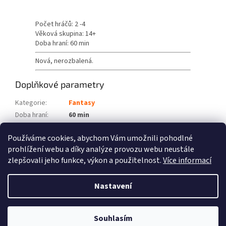
Počet hráčů: 2 -4
Věková skupina: 14+
Doba hraní: 60 min
Nová, nerozbalená.
Doplňkové parametry
Kategorie
:
Fantasy
Doba hraní
:
60 min
Počet hráčů
:
2 -4
Používáme cookies, abychom Vám umožnili pohodlné
Věková skupina
:
14+
prohlížení webu a díky analýze provozu webu neustále
zlepšovali jeho funkce, výkon a použitelnost.
Více informací
Z
á
Nastavení
Vytvořil Shoptet
p
a
t
Souhlasím
Copyright 2026
Fénix hry
. Všechna práva vyhrazena.
í