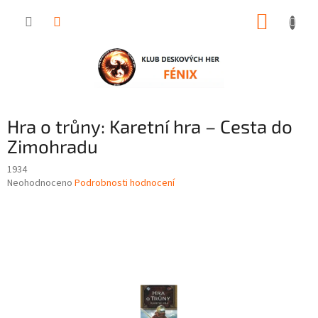
Přejít
NÁKUP
na
obsah
KOŠÍK
Hra o trůny: Karetní hra – Cesta do
Zimohradu
1934
Průměrné
Neohodnoceno
Podrobnosti hodnocení
hodnocení
produktu
je
0,0
z
5
hvězdiček.