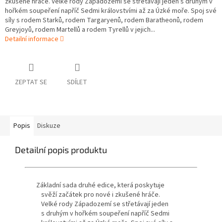
zkušené hráče. Velké rody Západozemí se střetávají jeden s druhým v
hořkém soupeření napříč Sedmi královstvími až za Úzké moře. Spoj své
síly s rodem Starků, rodem Targaryenů, rodem Baratheonů, rodem
Greyjoyů, rodem Martellů a rodem Tyrellů v jejich...
Detailní informace
ZEPTAT SE
SDÍLET
Popis
Diskuze
Detailní popis produktu
Základní sada druhé edice, která poskytuje
svěží začátek pro nové i zkušené hráče.
Velké rody Západozemí se střetávají jeden
s druhým v hořkém soupeření napříč Sedmi