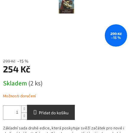
299 Kč
–15 %
299 Kč
–15 %
254 Kč
Měrná
Skladem
(2 ks)
cena:
Možnosti doručení
Přidat do košíku
Základní sada druhé edice, která poskytuje svěží začátek pro nové i