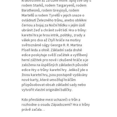
královstvími až za Úzké moře. Spoj své síly s
rodem Starků, rodem Targaryenů, rodem
Baratheonů, rodem Greyjoyů, rodem
Martellů a rodem Tyrellů v jejich snaze o
ovládnutí Železného trůnu, anebo oblékni
černou a bojuj za Noční hlídku v jejím úsilí
ubránit Zeď a chránit svět lidí. Hra o trůny:
karetní hra je hrou intrik, politiky, zrady a
válek pro dva až čtyři hráče na motivy
světoznámé ságy George R. R. Martina
Píseň ledu a ohně. Základní sada druhé
edice poskytuje svěží začátek a vytříbený
herní zážitek pro nové i zkušené hráče a je
založena na úspěšných základech původní
edice Hry o trůny: karetní hry. Jelikož jde o
živou karetní hru, jsou postupně vydávány
nové karty, které umožňují hráčům
přizpůsobovat obsah základní sady nebo
vytvořit vlastní originální balíčky.
Kdo převládne mezi uchazeči o trůn a
rozhodne o osudu Západozemí? Hra o trůny
právě začala…