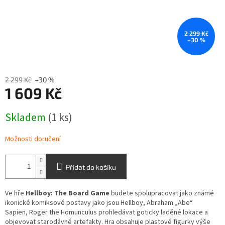
2 299 Kč
–30 %
2 299 Kč
–30 %
1 609 Kč
Měrná
Skladem
(1 ks)
cena:
Možnosti doručení
Přidat do košíku
Ve hře
Hellboy: The Board Game
budete spolupracovat jako známé
ikonické komiksové postavy jako jsou Hellboy,
Abraham „Abe“
Sapien, Roger the Homunculus prohledávat goticky laděné lokace a
objevovat starodávné artefakty. Hra obsahuje plastové figurky výše