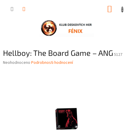
Přejít
NÁKUP
na
obsah
KOŠÍK
Hellboy: The Board Game – ANG
5127
Průměrné
Neohodnoceno
Podrobnosti hodnocení
hodnocení
produktu
je
0,0
z
5
hvězdiček.