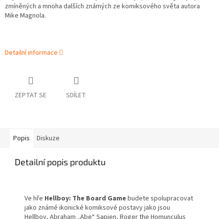
zmíněných a mnoha dalších známých ze komiksového světa autora
Mike Magnola.
Detailní informace
ZEPTAT SE
SDÍLET
Popis
Diskuze
Detailní popis produktu
Ve hře
Hellboy: The Board Game
budete spolupracovat
jako známé ikonické komiksové postavy jako jsou
Hellboy,
Abraham „Abe“ Sapien, Roger the Homunculus