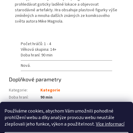
prohledávat goticky laděné lokace a objevovat
starodávné artefakty. Hra obsahuje plastové figurky výše
zmíněných a mnoha dalších známých ze komiksového
světa autora Mike Magnola.
Počet hráčů: 1 - 4
Věková skupina: 14+
Doba hraní: 90 min
Nová.
Doplňkové parametry
Kategorie
:
Kategorie
Doba hraní
:
90 min
Počet hráčů
:
1 - 4
Používáme cookies, abychom Vám umožnili pohodlné
Věková skupina
:
14+
prohlížení webu a díky analýze provozu webu neustále
zlepšovali jeho funkce, výkon a použitelnost.
Více informací
Z