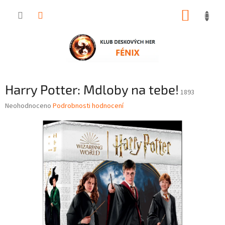
Přejít
NÁKUP
na
obsah
KOŠÍK
Harry Potter: Mdloby na tebe!
1893
Průměrné
Neohodnoceno
Podrobnosti hodnocení
hodnocení
produktu
je
0,0
z
5
hvězdiček.