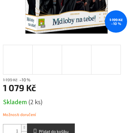
1 199 Kč
–10 %
1 199 Kč
–10 %
1 079 Kč
Měrná
Skladem
(2 ks)
cena:
Možnosti doručení
Přidat do košíku