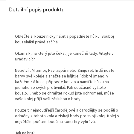
Detailní popis produktu
Oblečte si kouzelnický hábit a popadněte hůlku! Souboj
kouzelníků právě začíná!
Okamžik, na který jste čekali, je konečně tady: Vítejte v
Bradavicích!
Nebelvír, Mrzimor, Havraspár nebo Zmijozel, hrdě noste
barvy své koleje a snažte se hájit její dobré jméno. V
každém z 8 kol si připravte kouzlo a namiřte hůlku na
jednoho ze svých protivníků. Pak současně vyšlete
kouzlo… nebo se chraňte! Pokud jste ochromeni, může
vaše kolej přijít vaší zásluhou o body.
Pouze ti nejmoudřejší čarodějové a čarodějky se podělí o
odměny z tohoto kola a získají body pro svoji kolej. Kolej s
největším počtem bodů na konci hry vyhrává.
Jak na hru?