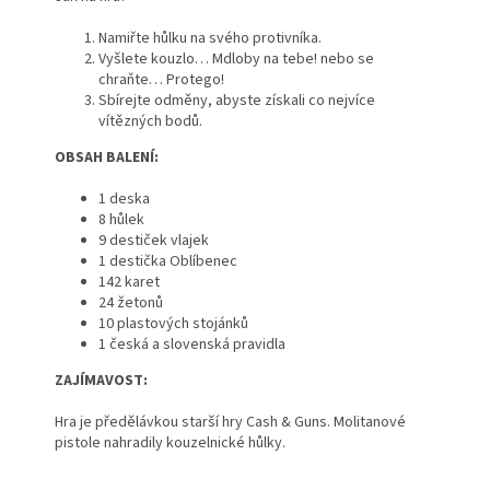
Namiřte hůlku na svého protivníka.
Vyšlete kouzlo… Mdloby na tebe! nebo se
chraňte… Protego!
Sbírejte odměny, abyste získali co nejvíce
vítězných bodů.
OBSAH BALENÍ:
1 deska
8 hůlek
9 destiček vlajek
1 destička Oblíbenec
142 karet
24 žetonů
10 plastových stojánků
1 česká a slovenská pravidla
ZAJÍMAVOST:
Hra je předělávkou starší hry Cash & Guns. Molitanové
pistole nahradily kouzelnické hůlky.