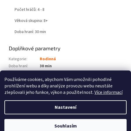
Počet hráčů: 4 - 8
Věková skupina: 8+
Doba hraní: 30 min
Doplňkové parametry
Kategorie
:
Rodinná
Doba hraní
:
30 min
Počet hráčů
:
4 - 8
Používáme cookies, abychom Vám umožnili pohodlné
Věková skupina
:
8+
prohlížení webu a díky analýze provozu webu neustále
zlepšovali jeho funkce, výkon a použitelnost.
Více informací
Z
á
Nastavení
Vytvořil Shoptet
p
a
t
Souhlasím
Copyright 2026
Fénix hry
. Všechna práva vyhrazena.
í