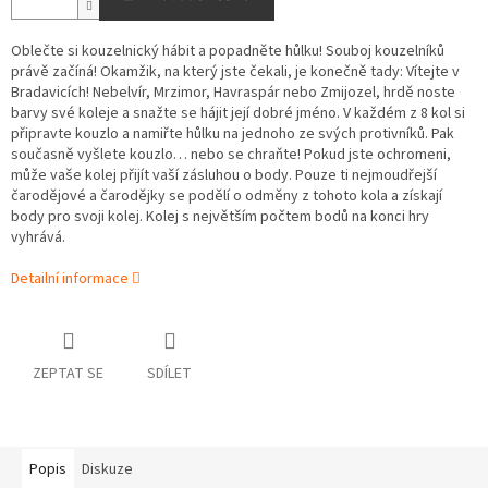
Oblečte si kouzelnický hábit a popadněte hůlku! Souboj kouzelníků
právě začíná! Okamžik, na který jste čekali, je konečně tady: Vítejte v
Bradavicích! Nebelvír, Mrzimor, Havraspár nebo Zmijozel, hrdě noste
barvy své koleje a snažte se hájit její dobré jméno. V každém z 8 kol si
připravte kouzlo a namiřte hůlku na jednoho ze svých protivníků. Pak
současně vyšlete kouzlo… nebo se chraňte! Pokud jste ochromeni,
může vaše kolej přijít vaší zásluhou o body. Pouze ti nejmoudřejší
čarodějové a čarodějky se podělí o odměny z tohoto kola a získají
body pro svoji kolej. Kolej s největším počtem bodů na konci hry
vyhrává.
Detailní informace
ZEPTAT SE
SDÍLET
Popis
Diskuze