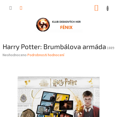
Přejít
NÁKUP
na
obsah
KOŠÍK
Harry Potter: Brumbálova armáda
1889
Průměrné
Neohodnoceno
Podrobnosti hodnocení
hodnocení
produktu
je
0,0
z
5
hvězdiček.