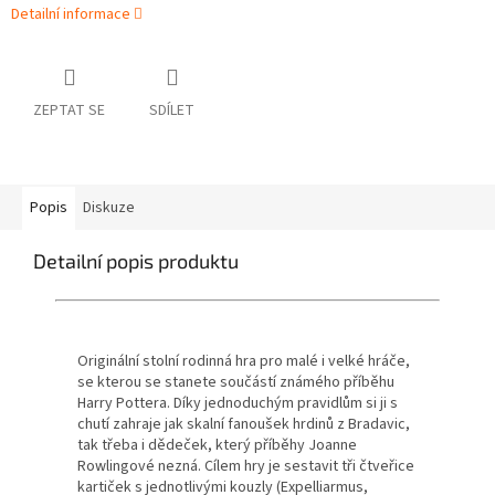
Detailní informace
ZEPTAT SE
SDÍLET
Popis
Diskuze
Detailní popis produktu
Originální stolní rodinná hra pro malé i velké hráče,
se kterou se stanete součástí známého příběhu
Harry Pottera. Díky jednoduchým pravidlům si ji s
chutí zahraje jak skalní fanoušek hrdinů z Bradavic,
tak třeba i dědeček, který příběhy Joanne
Rowlingové nezná. Cílem hry je sestavit tři čtveřice
kartiček s jednotlivými kouzly (Expelliarmus,