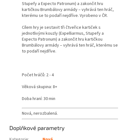
Stupefy a Expecto Patronum) a zakončit hru
kartičkou Brumbálovy armády – vyhrává ten hráč,
kterému se to podaří nejdříve. Vyrobeno v ČR.
Cílem hry je sestavit tři čtveřice kartiček s
jednotlivými kouzly (Expelliarmus, Stupefy a
Expecto Patronum) a zakončit hru kartičkou
Brumbálovy armády – vyhrává ten hráč, kterému se
to podaří nejdříve.
Počet hráčů: 2 - 4
Věková skupina: 8+
Doba hraní: 30 min
Nová, nerozbalená.
Doplňkové parametry
Kategorie
:
Nová