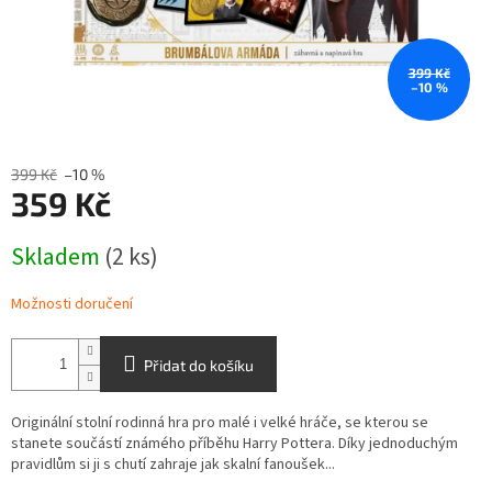
399 Kč
–10 %
399 Kč
–10 %
359 Kč
Měrná
Skladem
(2 ks)
cena:
Možnosti doručení
Přidat do košíku
Originální stolní rodinná hra pro malé i velké hráče, se kterou se
stanete součástí známého příběhu Harry Pottera. Díky jednoduchým
pravidlům si ji s chutí zahraje jak skalní fanoušek...