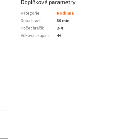
Doplňkové parametry
Kategorie
:
Rodinná
Doba hraní
:
30 min
Počet hráčů
:
2-4
Věková skupina
:
4+