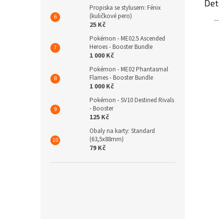
Det
Propiska se stylusem: Fénix
(kuličkové pero)
25 Kč
Pokémon - ME02.5 Ascended
Heroes - Booster Bundle
1 000 Kč
Pokémon - ME02 Phantasmal
Flames - Booster Bundle
1 000 Kč
Pokémon - SV10 Destined Rivals
- Booster
125 Kč
Obaly na karty: Standard
(63,5x88mm)
79 Kč