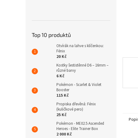
n
e
l
Top 10 produktů
Otvírák na lahve s klíčenkou:
Fénix
20 Kč
Kostky šestistěnné D6 – 16mm –
různé barvy
6 Kč
Pokémon - Scarlet & Violet
Booster
115 Kč
Propiska dřevěná: Fénix
(kuličkové pero)
25 Kč
Popi
Pokémon - ME02.5 Ascended
Heroes - Elite Trainer Box
2 000 Kč