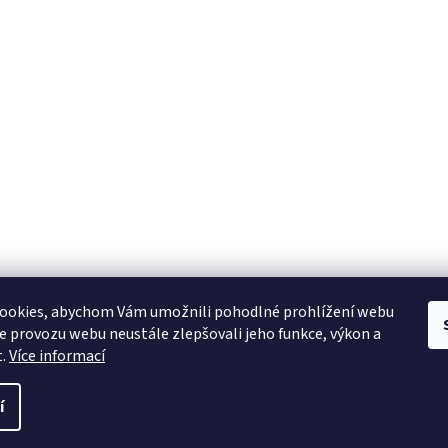
ookies, abychom Vám umožnili pohodlné prohlížení webu
ze provozu webu neustále zlepšovali jeho funkce, výkon a
t.
Více informací
í