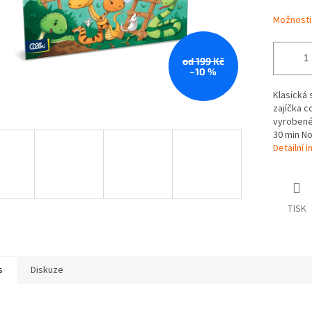
Možnosti
od 199 Kč
–10 %
Klasická 
zajíčka c
vyrobené 
30 min No
Detailní 
TISK
s
Diskuze