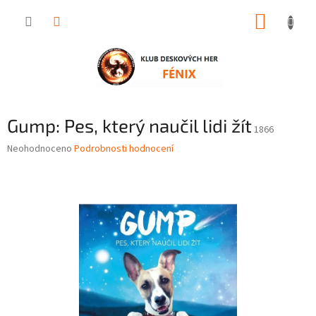
Přejít
NÁKUP
na
obsah
KOŠÍK
Gump: Pes, který naučil lidi žít
1866
Průměrné
Neohodnoceno
Podrobnosti hodnocení
hodnocení
produktu
je
0,0
z
5
hvězdiček.