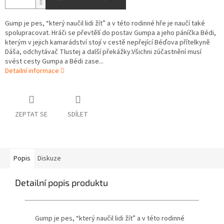
Gump je pes, “který naučil lidi žít” a v této rodinné hře je naučí také
spolupracovat. Hráči se převtělí do postav Gumpa a jeho páníčka Bédi,
kterým v jejich kamarádství stojí v cestě nepřející Béďova přítelkyně
Dáša, odchytávač Tlustej a další překážky.Všichni zúčastnění musí
svést cesty Gumpa a Bédi zase...
Detailní informace
ZEPTAT SE
SDÍLET
Popis
Diskuze
Detailní popis produktu
Gump je pes, “který naučil lidi žít” a v této rodinné