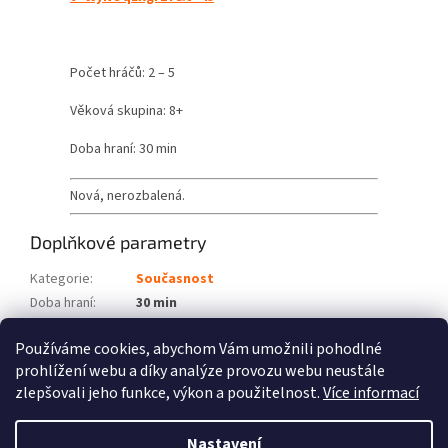
Počet hráčů: 2 – 5
Věková skupina: 8+
Doba hraní: 30 min
Nová, nerozbalená.
Doplňkové parametry
Kategorie
:
Současnost
Doba hraní
:
30 min
Počet hráčů
:
2 – 5
Používáme cookies, abychom Vám umožnili pohodlné
Věková skupina
:
8+
prohlížení webu a díky analýze provozu webu neustále
zlepšovali jeho funkce, výkon a použitelnost.
Více informací
Z
á
Nastavení