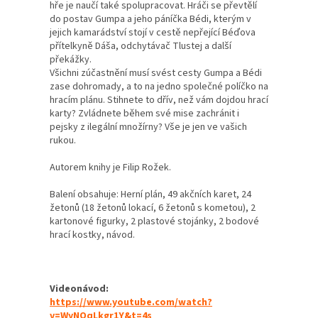
hře je naučí také spolupracovat. Hráči se převtělí
do postav Gumpa a jeho páníčka Bédi, kterým v
jejich kamarádství stojí v cestě nepřející Béďova
přítelkyně Dáša, odchytávač Tlustej a další
překážky.
Všichni zúčastnění musí svést cesty Gumpa a Bédi
zase dohromady, a to na jedno společné políčko na
hracím plánu. Stihnete to dřív, než vám dojdou hrací
karty? Zvládnete během své mise zachránit i
pejsky z ilegální množírny? Vše je jen ve vašich
rukou.
Autorem knihy je Filip Rožek.
Balení obsahuje: Herní plán, 49 akčních karet, 24
žetonů (18 žetonů lokací, 6 žetonů s kometou), 2
kartonové figurky, 2 plastové stojánky, 2 bodové
hrací kostky, návod.
Videonávod:
https://www.youtube.com/watch?
v=WyNOqLkgr1Y&t=4s