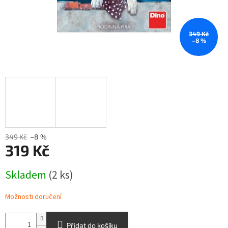
349 Kč
–8 %
349 Kč
–8 %
319 Kč
Měrná
Skladem
(2 ks)
cena:
Možnosti doručení
Přidat do košíku