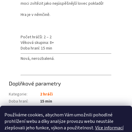
moci zvítězit jako nejúspěšnější lovec pokladů!
Hra je v němčině.
Počet hráčů: 2 – 2
Věková skupina: 8+
Doba hraní: 15 min
Nová, nerozbalená.
Doplňkové parametry
Kategorie
:
2 hráči
Doba hraní
:
15 min
Počet hráčů
:
2 – 2
Používáme cookies, abychom Vám umožnili pohodlné
Věková skupina
:
8+
prohlížení webu a díky analýze provozu webu neustále
zlepšovali jeho funkce, výkon a použitelnost.
Více informací