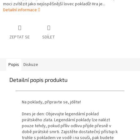
moci zvítězit jako nejúspěšnější lovec pokladů! Hra je...
Detailní informace
ZEPTAT SE
SDÍLET
Popis
Diskuze
Detailní popis produktu
Na poklady, připravte se, jděte!
Dnes je den: Objevujte legendární poklad
pirátského zlata.
Legendární poklady lze nalézt
pouze tehdy, pokud příliv odlivu přijde přesně v
době pirátské smrti.
Zajistěte dostatečný přístup k
truhle s pokladem ve vodě i na souši, pak budete