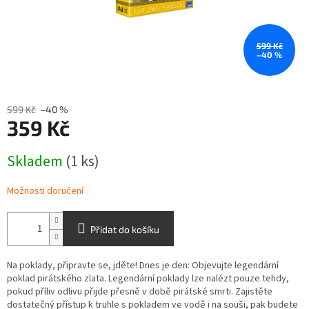
599 Kč
–40 %
599 Kč
–40 %
359 Kč
Měrná
Skladem
(1 ks)
cena:
Možnosti doručení
Přidat do košíku
Na poklady, připravte se, jděte! Dnes je den: Objevujte legendární
poklad pirátského zlata. Legendární poklady lze nalézt pouze tehdy,
pokud příliv odlivu přijde přesně v době pirátské smrti. Zajistěte
dostatečný přístup k truhle s pokladem ve vodě i na souši, pak budete