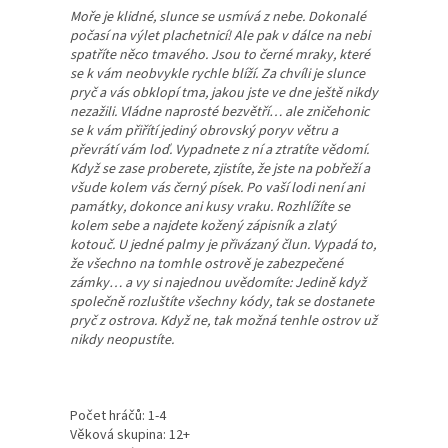
Moře je klidné, slunce se usmívá z nebe. Dokonalé
počasí na výlet plachetnicí! Ale pak v dálce na nebi
spatříte něco tmavého. Jsou to černé mraky, které
se k vám neobvykle rychle blíží. Za chvíli je slunce
pryč a vás obklopí tma, jakou jste ve dne ještě nikdy
nezažili. Vládne naprosté bezvětří… ale zničehonic
se k vám přiřítí jediný obrovský poryv větru a
převrátí vám loď. Vypadnete z ní a ztratíte vědomí.
Když se zase proberete, zjistíte, že jste na pobřeží a
všude kolem vás černý písek. Po vaší lodi není ani
památky, dokonce ani kusy vraku. Rozhlížíte se
kolem sebe a najdete kožený zápisník a zlatý
kotouč. U jedné palmy je přivázaný člun. Vypadá to,
že všechno na tomhle ostrově je zabezpečené
zámky… a vy si najednou uvědomíte: Jedině když
společně rozluštíte všechny kódy, tak se dostanete
pryč z ostrova. Když ne, tak možná tenhle ostrov už
nikdy neopustíte.
Počet hráčů: 1-4
Věková skupina: 12+