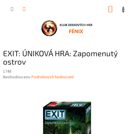
Přejít
NÁKUP
na
obsah
KOŠÍK
EXIT: ÚNIKOVÁ HRA: Zapomenutý
ostrov
1748
Průměrné
Neohodnoceno
Podrobnosti hodnocení
hodnocení
produktu
je
0,0
z
5
hvězdiček.