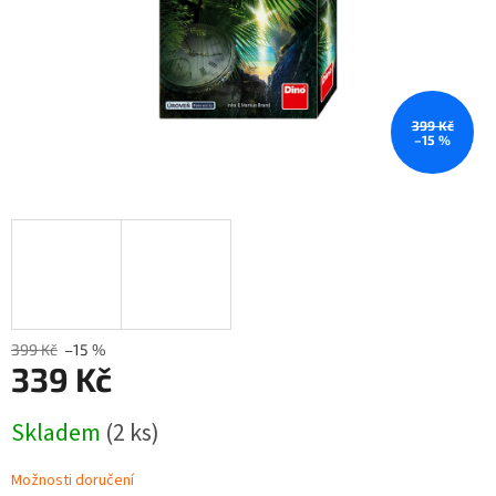
399 Kč
–15 %
399 Kč
–15 %
339 Kč
Měrná
Skladem
(2 ks)
cena:
Možnosti doručení