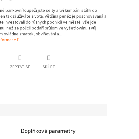
é bankovní loupeži jste se ty a tví kumpáni stáhli do
 jen tak si užíváte života. Většina peněz je poschovávaná a
te investovali do různých podniků ve městě. Vše jde
nu, než se policii podaří průlom ve vyšetřování. Tvůj
m ovládne zmatek, obviňování a...
informace
ZEPTAT SE
SDÍLET
Doplňkové parametry