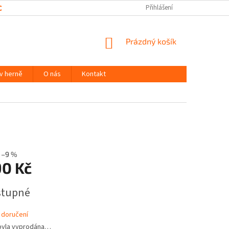
CHRANY OSOBNÍCH ÚDAJŮ
Přihlášení
NÁKUPNÍ
Prázdný košík
KOŠÍK
 v herně
O nás
Kontakt
–9 %
90 Kč
stupné
 doručení
byla vyprodána…