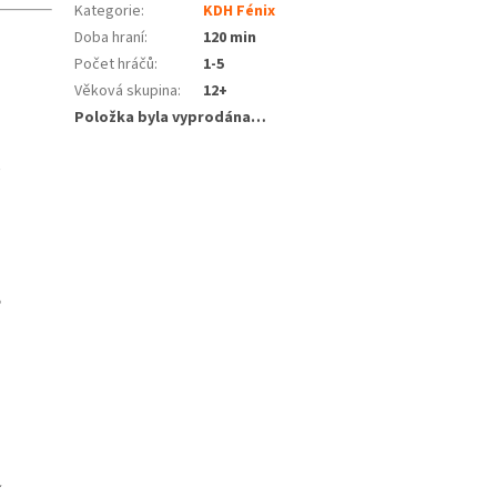
Kategorie
:
KDH Fénix
Doba hraní
:
120 min
Počet hráčů
:
1-5
Věková skupina
:
12+
Položka byla vyprodána…
í