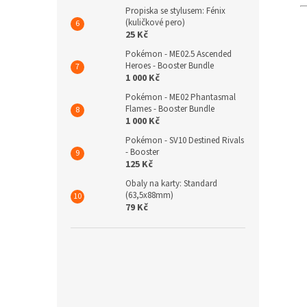
Propiska se stylusem: Fénix
(kuličkové pero)
25 Kč
Pokémon - ME02.5 Ascended
Heroes - Booster Bundle
1 000 Kč
Pokémon - ME02 Phantasmal
Flames - Booster Bundle
1 000 Kč
Pokémon - SV10 Destined Rivals
- Booster
125 Kč
Obaly na karty: Standard
(63,5x88mm)
79 Kč