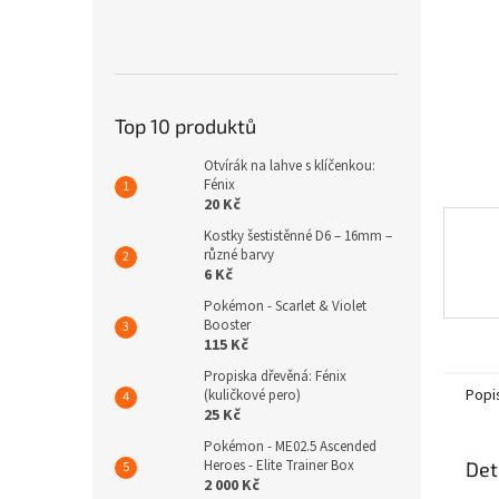
n
e
l
Top 10 produktů
Otvírák na lahve s klíčenkou:
Fénix
20 Kč
Kostky šestistěnné D6 – 16mm –
různé barvy
6 Kč
Pokémon - Scarlet & Violet
Booster
115 Kč
Propiska dřevěná: Fénix
Popi
(kuličkové pero)
25 Kč
Pokémon - ME02.5 Ascended
Heroes - Elite Trainer Box
Det
2 000 Kč