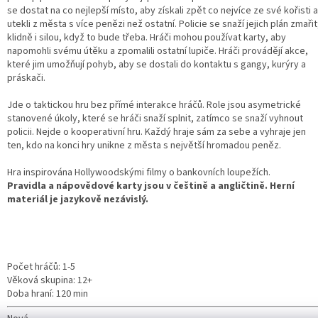
se dostat na co nejlepší místo, aby získali zpět co nejvíce ze své kořisti a
utekli z města s více penězi než ostatní. Policie se snaží jejich plán zmařit
klidně i silou, když to bude třeba. Hráči mohou používat karty, aby
napomohli svému útěku a zpomalili ostatní lupiče. Hráči provádějí akce,
které jim umožňují pohyb, aby se dostali do kontaktu s gangy, kurýry a
práskači.
Jde o taktickou hru bez přímé interakce hráčů. Role jsou asymetrické
stanovené úkoly, které se hráči snaží splnit, zatímco se snaží vyhnout
policii. Nejde o kooperativní hru. Každý hraje sám za sebe a vyhraje jen
ten, kdo na konci hry unikne z města s největší hromadou peněz.
Hra inspirována Hollywoodskými filmy o bankovních loupežích.
Pravidla a nápovědové karty jsou v češtině a angličtině.
Herní
materiál je jazykově nezávislý.
Počet hráčů: 1-5
Věková skupina: 12+
Doba hraní: 120 min