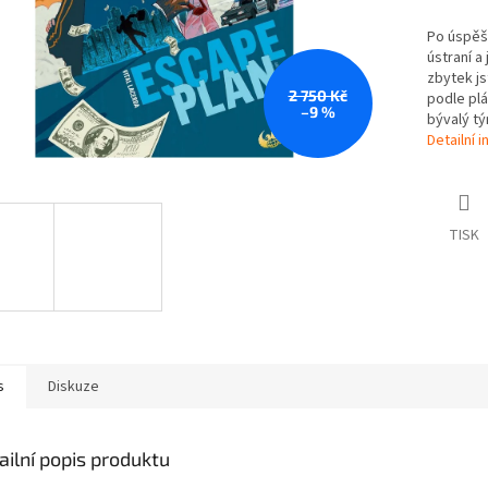
Po úspěšn
ústraní a
zbytek js
2 750 Kč
podle plá
–9 %
bývalý tý
Detailní 
TISK
s
Diskuze
ailní popis produktu