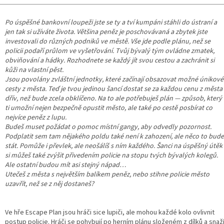
Po úspěšné bankovní loupeži jste se ty a tví kumpáni stáhli do ústraní a
jen tak si užíváte života. Většina peněz je poschovávaná a zbytek jste
investovali do různých podniků ve městě. Vše jde podle plánu, než se
policii podaří průlom ve vyšetřování. Tvůj bývalý tým ovládne zmatek,
obviňování a hádky. Rozhodnete se každý jít svou cestou a zachránit si
kůži na vlastní pěst.
Jsou povolány zvláštní jednotky, které začínají obsazovat možné únikové
cesty z města. Teď je tvou jedinou šancí dostat se za každou cenu z města
dřív, než bude zcela obklíčeno. Na to ale potřebuješ plán — způsob, který
ti umožní nejen bezpečně opustit město, ale také po cestě posbírat co
nejvíce peněz z lupu.
Budeš muset požádat o pomoc místní gangy, aby odvedly pozornost.
Podplatit sem tam nějakého poldu také není k zahození, ale něco to bude
stát. Pomůže i převlek, ale neošálíš s ním každého. Šanci na úspěšný útěk
si můžeš také zvýšit přivedením policie na stopu tvých bývalých kolegů.
Ale ostatní budou mít asi stejný nápad…
Utečeš z města s největším balíkem peněz, nebo stihne policie město
uzavřít, než se z něj dostaneš?
Ve hře Escape Plan jsou hráči sice lupiči, ale mohou každé kolo ovlivnit
postup policie. Hráči se pohybují po herním plánu složeném z dílků a snaž