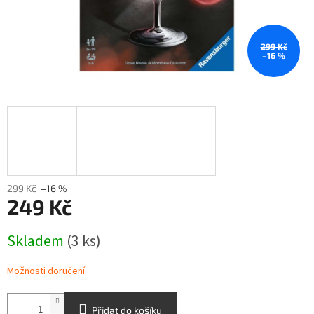
299 Kč
–16 %
299 Kč
–16 %
249 Kč
Měrná
Skladem
(3 ks)
cena:
Možnosti doručení
Přidat do košíku