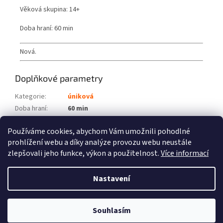
Věková skupina: 14+
Doba hraní: 60 min
Nová.
Doplňkové parametry
Kategorie
:
úniková
Doba hraní
:
60 min
Počet hráčů
:
1 - 6
Používáme cookies, abychom Vám umožnili pohodlné
Věková skupina
:
14+
prohlížení webu a díky analýze provozu webu neustále
zlepšovali jeho funkce, výkon a použitelnost.
Více informací
Z
á
Nastavení
Vytvořil Shoptet
p
a
t
Souhlasím
Copyright 2026
Fénix hry
. Všechna práva vyhrazena.
í