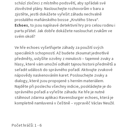
schází zločinci z místního podsvětí, aby spřádali své
zlověstné plány. Naslouchejte rozhovorům v baru a
zjistěte, jestli dokážete vyřešit záhadu nechvalně
proslulého mafiánského bosse „Krutého Steva“.
Echoes
, to jsou napínavé detektivní hry pro celou rodinu i
partu přátel. Jak dobře dokážete naslouchat zvukům ve
svém okolí?
Ve hře echoes vyšetřujete záhady za použití svých
speciálních schopností. Až budete zkoumat jednotlivé
předměty, uslyšíte ozvěny z minulosti – tajemné zvuky a
hlasy, které vám umožní odhalit tajnou historii předmětů a
seřadit události do správného pořadí. Aktivujte zvukové
nápovědy naskenováním karet. Poslouchejte zvuky a
dialogy, které jsou propojené s herním materiálem.
Najděte při poslechu všechny indicie, poskládejte je do
správného pořadí a vyřešte záhadu. Ke hře je nutné
stáhnout zdarma aplikaci Ravensburger echoes, která je
kompletně namluvená v češtině – vypravěč Václav Neužil.
Počet hráčů: 1 - 6