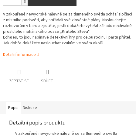
V zakouřené newyorské nálevně se za tlumeného světla schází zločinci
z místního podsvětí, aby spřádali své zlověstné plány. Naslouchejte
rozhovorům v baru a zjistěte, jestli dokážete vyřešit záhadu nechvalně
proslulého mafiánského bosse „Krutého Steva“.
Echoes
, to jsou napínavé detektivní hry pro celou rodinu i partu přátel.
Jak dobře dokážete naslouchat zvukům ve svém okolí?
Detailní informace
ZEPTAT SE
SDÍLET
Popis
Diskuze
Detailní popis produktu
V zakouřené newyorské nálevně se za tlumeného světla