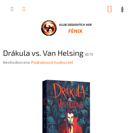
Přejít
NÁKUP
na
obsah
KOŠÍK
Drákula vs. Van Helsing
4879
Průměrné
Neohodnoceno
Podrobnosti hodnocení
hodnocení
produktu
je
0,0
z
5
hvězdiček.