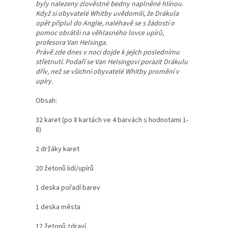
byly nalezeny zlověstné bedny naplněné hlínou.
Když si obyvatelé Whitby uvědomili, že Drákula
opět připlul do Anglie, naléhavě se s žádostí o
pomoc obrátili na věhlasného lovce upírů,
profesora Van Helsinga.
Právě zde dnes v noci dojde k jejich poslednímu
střetnutí. Podaří se Van Helsingovi porazit Drákulu
dřív, než se všichni obyvatelé Whitby promění v
upíry.
Obsah:
32 karet (po 8 kartách ve 4 barvách s hodnotami 1-
8)
2 držáky karet
20 žetonů lidí/upírů
1 deska pořadí barev
1 deska města
12 žetonů zdraví