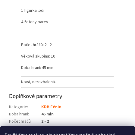
1 figurka lodi
4 žetony barev
Počet hráčů: 2 - 2
Věková skupina: 10+
Doba hraní: 45 min
Nová, nerozbalená.
Doplňkové parametry
Kategorie
:
KDH Fénix
Doba hraní
:
45 min
Počet hráčů
:
2 - 2
Věková skupina
:
10+