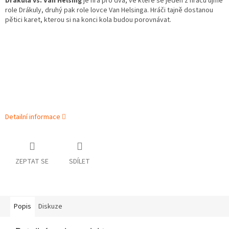
Drákula vs. Van Helsing
je hra pro dva, ve které se jeden z hráčů ujme
role Drákuly, druhý pak role lovce Van Helsinga. Hráči tajně dostanou
pětici karet, kterou si na konci kola budou porovnávat.
Detailní informace
ZEPTAT SE
SDÍLET
Popis
Diskuze