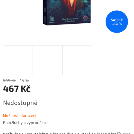
549 Kč
–14 %
549 Kč
–14 %
467 Kč
Měrná
Nedostupné
cena:
Možnosti doručení
Položka byla vyprodána…