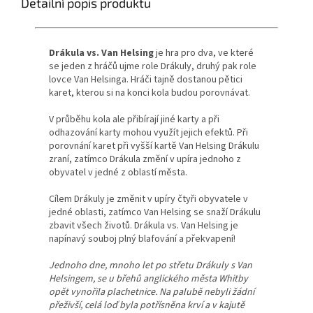
Detailní popis produktu
Drákula vs. Van Helsing
je hra pro dva, ve které
se jeden z hráčů ujme role Drákuly, druhý pak role
lovce Van Helsinga. Hráči tajně dostanou pětici
karet, kterou si na konci kola budou porovnávat.
V průběhu kola ale přibírají jiné karty a při
odhazování karty mohou využít jejich efektů. Při
porovnání karet při vyšší kartě Van Helsing Drákulu
zraní, zatímco Drákula změní v upíra jednoho z
obyvatel v jedné z oblastí města.
Cílem Drákuly je změnit v upíry
čtyři obyvatele v
jedné oblasti, zatímco Van Helsing se snaží Drákulu
zbavit všech životů. Drákula vs. Van Helsing je
napínavý souboj plný blafování a překvapení!
Jednoho dne, mnoho let po střetu Drákuly s Van
Helsingem, se u břehů anglického města Whitby
opět vynořila plachetnice. Na palubě nebyli žádní
přeživší, celá loď byla potřísněna krví a v kajutě