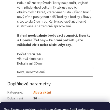
Pokud už znáte původní karty nazpaměť, zajisté
vám příjde vhod celkem 84 zbrusu nových
obrázkových karet, které vnesou do vašeho hraní
nový vítr a poskytnou další hodiny a hodiny zábavy
s touto skvělou hrou. Karty jsou opět nádherně
ilustrované a netradičně zpracované.
Balení neobsahuje bodovací stupnici, figurky
a tipovací žetony – ke hraní potřebujete
základní Dixit nebo Dixit Odyssey.
Počet hráčů: 3-6
Věková skupina: 8+
Doba hraní: 30 min
Nová, nerozbalená.
Doplňkové parametry
Kategorie
:
Abstraktní
Doba hraní
:
30 min
Počet hráčů
:
3-6
Používáme cookies, abychom Vám umožnili pohodlné