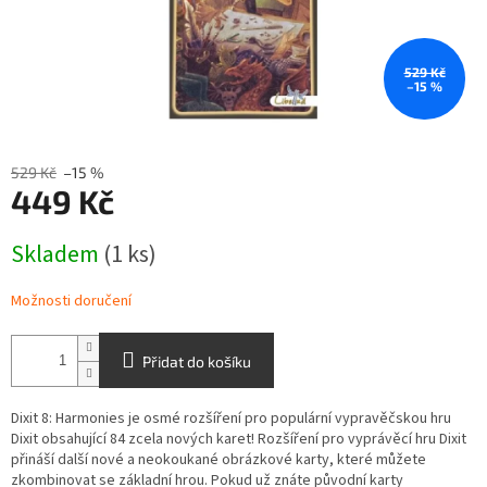
529 Kč
–15 %
529 Kč
–15 %
449 Kč
Měrná
Skladem
(1 ks)
cena:
Možnosti doručení
Přidat do košíku
Dixit 8: Harmonies je osmé rozšíření pro populární vypravěčskou hru
Dixit obsahující 84 zcela nových karet! Rozšíření pro vyprávěcí hru Dixit
přináší další nové a neokoukané obrázkové karty, které můžete
zkombinovat se základní hrou. Pokud už znáte původní karty