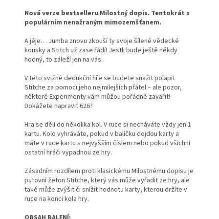
Nová verze bestselleru Milostný dopis. Tentokrát s
populárním nenažraným mimozemšťanem.
A jéje… Jumba znovu zkouší ty svoje šílené vědecké
kousky a Stitch už zase řádí! Jestli bude ještě někdy
hodný, to záleží jen na vás.
V této svižné dedukční hře se budete snažit polapit
Stitche za pomoci jeho nejmilejších přátel – ale pozor,
některé Experimenty vám můžou pořádně zavařit!
Dokážete napravit 626?
Hra se dělí do několika kol. V ruce si necháváte vždy jen 1
kartu. Kolo vyhráváte, pokud v balíčku dojdou karty a
máte v ruce kartu s nejvyšším číslem nebo pokud všichni
ostatní hráči vypadnou ze hry.
Zásadním rozdílem proti klasickému Milostnému dopisu je
putovní žeton Stitche, který vás může vyřadit ze hry, ale
také může zvýšit či snížit hodnotu karty, kterou držíte v
ruce na konci kola hry.
OBSAH BALENÍ: