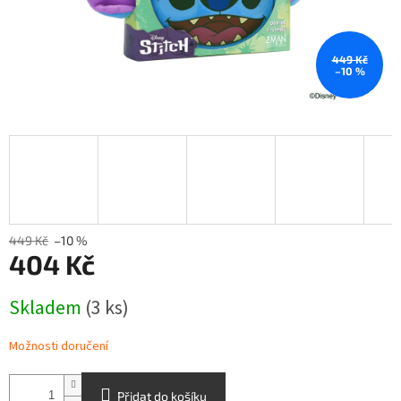
449 Kč
–10 %
449 Kč
–10 %
404 Kč
Měrná
Skladem
(3 ks)
cena:
Možnosti doručení
Přidat do košíku