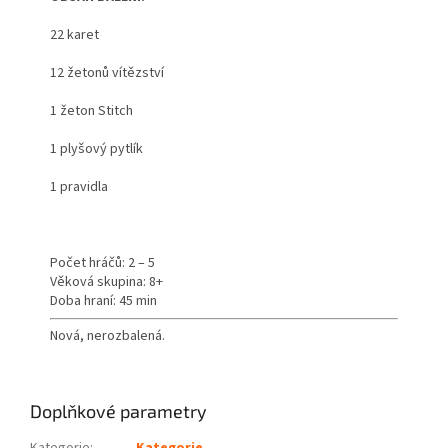
22 karet
12 žetonů vítězství
1 žeton Stitch
1 plyšový pytlík
1 pravidla
Počet hráčů: 2 – 5
Věková skupina: 8+
Doba hraní: 45 min
Nová, nerozbalená.
Doplňkové parametry