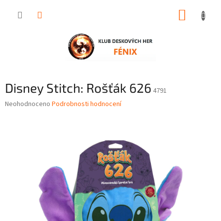
Přejít
NÁKUP
na
obsah
KOŠÍK
Disney Stitch: Rošťák 626
4791
Průměrné
Neohodnoceno
Podrobnosti hodnocení
hodnocení
produktu
je
0,0
z
5
hvězdiček.