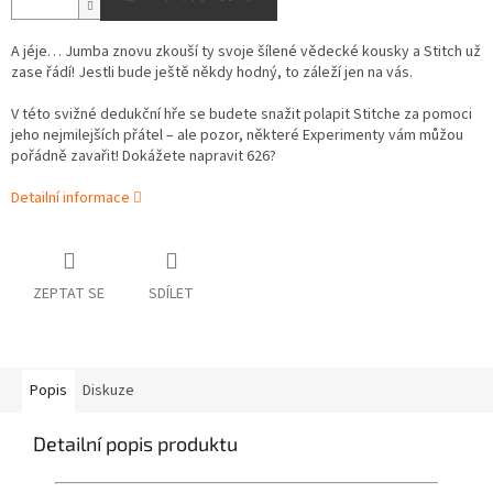
A jéje… Jumba znovu zkouší ty svoje šílené vědecké kousky a Stitch už
zase řádí! Jestli bude ještě někdy hodný, to záleží jen na vás.
V této svižné dedukční hře se budete snažit polapit Stitche za pomoci
jeho nejmilejších přátel – ale pozor, některé Experimenty vám můžou
pořádně zavařit! Dokážete napravit 626?
Detailní informace
ZEPTAT SE
SDÍLET
Popis
Diskuze
Detailní popis produktu