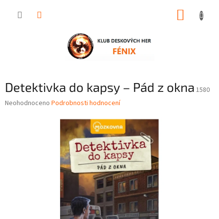
Přejít
NÁKUP
na
obsah
KOŠÍK
Detektivka do kapsy – Pád z okna
1580
Průměrné
Neohodnoceno
Podrobnosti hodnocení
hodnocení
produktu
je
0,0
z
5
hvězdiček.