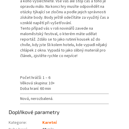
a koho vyslechnete. Vše vás ale stojí čas a toho je
opravdu málo. Na konci hry musíte odpovědět na
otázky týkající se zločinu a podle jejich správnosti
získáte body. Body ještě odečítáte za využitý čas a
vzniklé napětí při vyšetřování.
Tento případ vás v roli novinářů zavede na
maloměstský festival, o kterém máte udělat
reportáž. Zdálo se to jako rutinní kousek až do
chvíle, kdy jste šli kolem hotelu, kde vypadl nějaký
chlápek z okna. Vypadá to jako slibný materiál pro
článek, zjistěte rychle co nejvíce!
Počet hráčů: 1 – 6
Věková skupina: 10+
Doba hraní: 60 min
Nová, nerozbalená.
Doplňkové parametry
Kategorie
:
Karetní