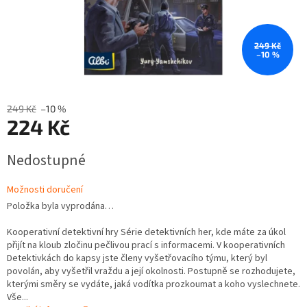
249 Kč
–10 %
249 Kč
–10 %
224 Kč
Měrná
Nedostupné
cena:
Možnosti doručení
Položka byla vyprodána…
Kooperativní detektivní hry Série detektivních her, kde máte za úkol
přijít na kloub zločinu pečlivou prací s informacemi. V kooperativních
Detektivkách do kapsy jste členy vyšetřovacího týmu, který byl
povolán, aby vyšetřil vraždu a její okolnosti. Postupně se rozhodujete,
kterými směry se vydáte, jaká vodítka prozkoumat a koho vyslechnete.
Vše...