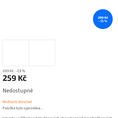
299 Kč
–13 %
299 Kč
–13 %
259 Kč
Měrná
Nedostupné
cena:
Možnosti doručení
Položka byla vyprodána…