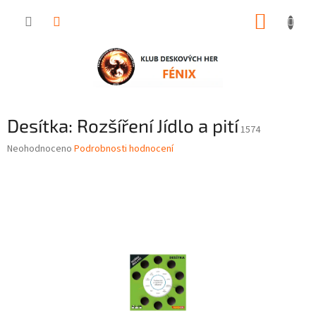
Přejít
NÁKUP
na
obsah
KOŠÍK
Desítka: Rozšíření Jídlo a pití
1574
Průměrné
Neohodnoceno
Podrobnosti hodnocení
hodnocení
produktu
je
0,0
z
5
hvězdiček.