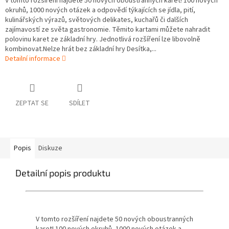
V tomto rozšíření najdete 50 nových oboustranných karet! 100 nových
okruhů, 1000 nových otázek a odpovědí týkajících se jídla, pití,
kulinářských výrazů, světových delikates, kuchařů či dalších
zajímavostí ze světa gastronomie. Těmito kartami můžete nahradit
polovinu karet ze základní hry. Jednotlivá rozšíření lze libovolně
kombinovat.Nelze hrát bez základní hry Desítka,...
Detailní informace
ZEPTAT SE
SDÍLET
Popis
Diskuze
Detailní popis produktu
V tomto rozšíření najdete 50 nových oboustranných