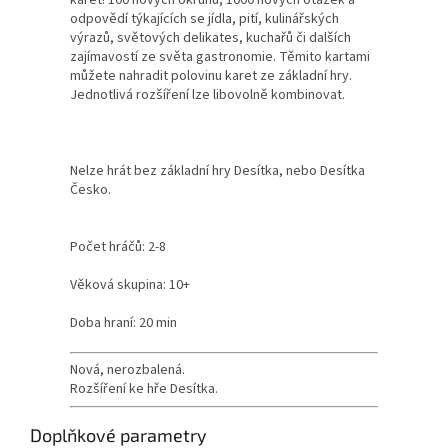
karet! 100 nových okruhů, 1000 nových otázek a
odpovědí týkajících se jídla, pití, kulinářských
výrazů, světových delikates, kuchařů či dalších
zajímavostí ze světa gastronomie. Těmito kartami
můžete nahradit polovinu karet ze základní hry.
Jednotlivá rozšíření lze libovolně kombinovat.
Nelze hrát bez základní hry Desítka, nebo Desítka
Česko.
Počet hráčů: 2-8
Věková skupina: 10+
Doba hraní: 20 min
Nová, nerozbalená.
Rozšíření ke hře Desítka.
Doplňkové parametry