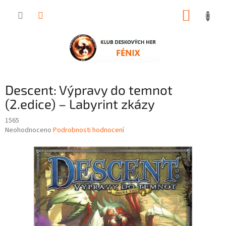
Přejít
NÁKUP
na
obsah
KOŠÍK
Descent: Výpravy do temnot
(2.edice) – Labyrint zkázy
1565
Průměrné
Neohodnoceno
Podrobnosti hodnocení
hodnocení
produktu
je
0,0
z
5
hvězdiček.