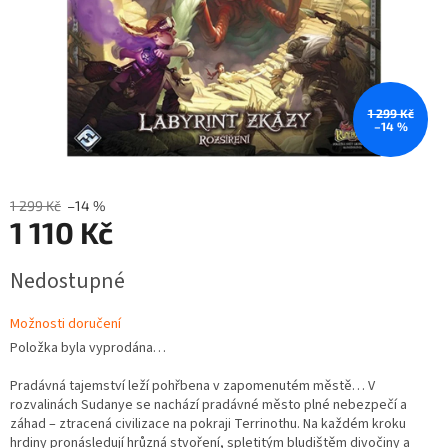
1 299 Kč
–14 %
1 299 Kč
–14 %
1 110 Kč
Měrná
Nedostupné
cena:
Možnosti doručení
Položka byla vyprodána…
Pradávná tajemství leží pohřbena v zapomenutém městě… V
rozvalinách Sudanye se nachází pradávné město plné nebezpečí a
záhad – ztracená civilizace na pokraji Terrinothu. Na každém kroku
hrdiny pronásledují hrůzná stvoření, spletitým bludištěm divočiny a