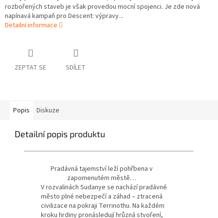
rozbořených staveb je však provedou mocní spojenci. Je zde nová
napínavá kampaň pro Descent: výpravy...
Detailní informace
ZEPTAT SE
SDÍLET
Popis
Diskuze
Detailní popis produktu
Pradávná tajemství leží pohřbena v
zapomenutém městě…
V rozvalinách Sudanye se nachází pradávné
město plné nebezpečí a záhad – ztracená
civilizace na pokraji Terrinothu. Na každém
kroku hrdiny pronásledují hrůzná stvoření,