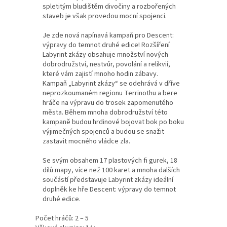
spletitým bludištěm divočiny a rozbořených
staveb je však provedou mocní spojenci.
Je zde nová napínavá kampaň pro Descent:
výpravy do temnot druhé edice! Rozšíření
Labyrint zkázy obsahuje množství nových
dobrodružství, nestvůr, povolání a relikvií,
které vám zajistí mnoho hodin zábavy.
Kampaň „Labyrint zkázy“ se odehrává v dříve
neprozkoumaném regionu Terrinothu a bere
hráče na výpravu do trosek zapomenutého
města. Během mnoha dobrodružství této
kampaně budou hrdinové bojovat bok po boku
výjimečných spojenců a budou se snažit
zastavit mocného vládce zla.
Se svým obsahem 17 plastových fi gurek, 18
dílů mapy, více než 100 karet a mnoha dalších
součástí představuje Labyrint zkázy ideální
doplněk ke hře Descent: výpravy do temnot
druhé edice.
Počet hráčů: 2 – 5