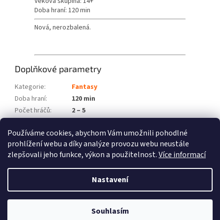
Věková skupina: 14+
Doba hraní: 120 min
Nová, nerozbalená.
Doplňkové parametry
Kategorie
:
Fantasy
Doba hraní
:
120 min
Počet hráčů
:
2 – 5
Věková skupina
:
14+
Používáme cookies, abychom Vám umožnili pohodlné
Položka byla vyprodána…
prohlížení webu a díky analýze provozu webu neustále
zlepšovali jeho funkce, výkon a použitelnost.
Více informací
Z
á
Nastavení
Vytvořil Shoptet
p
a
t
Souhlasím
Copyright 2026
Fénix hry
. Všechna práva vyhrazena.
í