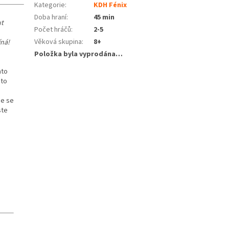
Kategorie
:
KDH Fénix
Doba hraní
:
45 min
ut
Počet hráčů
:
2-5
Věková skupina
:
8+
íná!
Položka byla vyprodána…
ato
 to
de se
ste