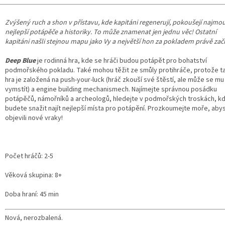
Zvýšený ruch a shon v přístavu, kde kapitáni regenerují, pokoušejí najmo
nejlepší potápěče a historiky. To může znamenat jen jednu věc! Ostatní
kapitáni našli stejnou mapu jako Vy a největší hon za pokladem právě zač
Deep Blue
je rodinná hra, kde se hráči budou potápět pro bohatství
podmořského pokladu. Také mohou těžit ze smůly protihráče, protože t
hra je založená na push-your-luck (hráč zkouší své štěstí, ale může se mu
vymstít) a engine building mechanismech. Najímejte správnou posádku
potápěčů, námořníků a archeologů, hledejte v podmořských troskách, k
budete snažit najít nejlepší místa pro potápění. Prozkoumejte moře, aby
objevili nové vraky!
Počet hráčů: 2-5
Věková skupina: 8+
Doba hraní: 45 min
Nová, nerozbalená.