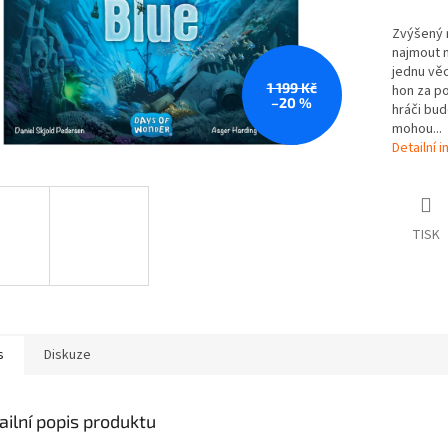
Zvýšený r
najmout n
jednu věc
1 199 Kč
hon za po
–20 %
hráči bu
mohou...
Detailní 
TISK
s
Diskuze
ailní popis produktu