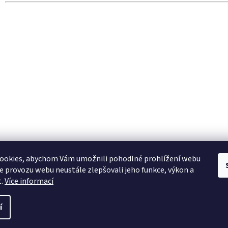
ookies, abychom Vám umožnili pohodlné prohlížení webu
ze provozu webu neustále zlepšovali jeho funkce, výkon a
t.
Více informací
í