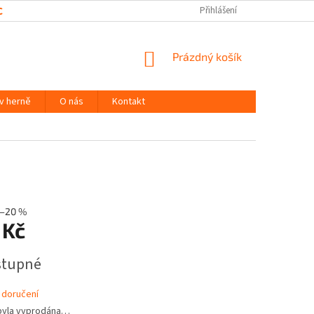
CHRANY OSOBNÍCH ÚDAJŮ
Přihlášení
NÁKUPNÍ
Prázdný košík
KOŠÍK
 v herně
O nás
Kontakt
–20 %
 Kč
stupné
 doručení
byla vyprodána…