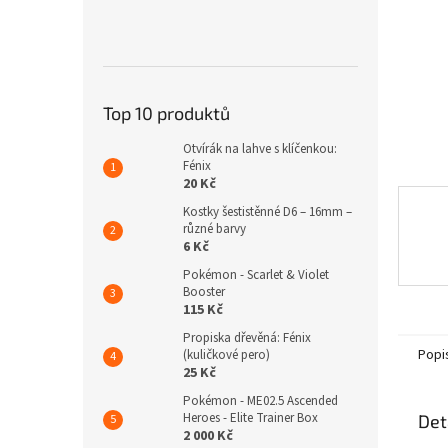
n
e
l
Top 10 produktů
Otvírák na lahve s klíčenkou:
Fénix
20 Kč
Kostky šestistěnné D6 – 16mm –
různé barvy
6 Kč
Pokémon - Scarlet & Violet
Booster
115 Kč
Propiska dřevěná: Fénix
Popi
(kuličkové pero)
25 Kč
Pokémon - ME02.5 Ascended
Heroes - Elite Trainer Box
Det
2 000 Kč