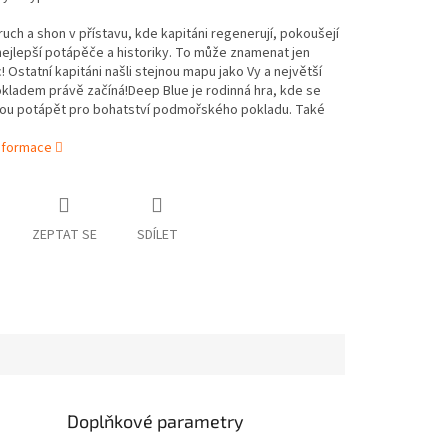
uch a shon v přístavu, kde kapitáni regenerují, pokoušejí
ejlepší potápěče a historiky. To může znamenat jen
! Ostatní kapitáni našli stejnou mapu jako Vy a největší
kladem právě začíná!Deep Blue je rodinná hra, kde se
dou potápět pro bohatství podmořského pokladu. Také
informace
ZEPTAT SE
SDÍLET
Doplňkové parametry