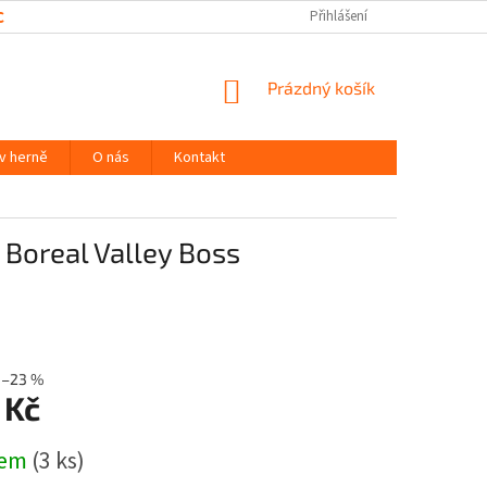
CHRANY OSOBNÍCH ÚDAJŮ
Přihlášení
NÁKUPNÍ
Prázdný košík
KOŠÍK
 v herně
O nás
Kontakt
 Boreal Valley Boss
–23 %
 Kč
dem
(3 ks)