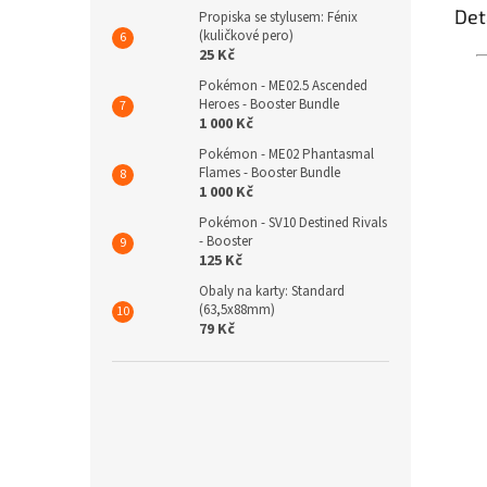
Det
Propiska se stylusem: Fénix
(kuličkové pero)
25 Kč
Pokémon - ME02.5 Ascended
Heroes - Booster Bundle
1 000 Kč
Pokémon - ME02 Phantasmal
Flames - Booster Bundle
1 000 Kč
Pokémon - SV10 Destined Rivals
- Booster
125 Kč
Obaly na karty: Standard
(63,5x88mm)
79 Kč