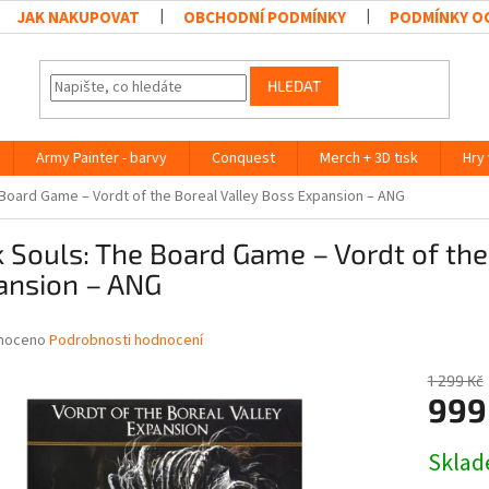
JAK NAKUPOVAT
OBCHODNÍ PODMÍNKY
PODMÍNKY O
HLEDAT
Army Painter - barvy
Conquest
Merch + 3D tisk
Hry
 Board Game – Vordt of the Boreal Valley Boss Expansion – ANG
 Souls: The Board Game – Vordt of the
ansion – ANG
né
noceno
Podrobnosti hodnocení
ní
u
1 299 Kč
999
Měrná
Skla
cena:
ek.