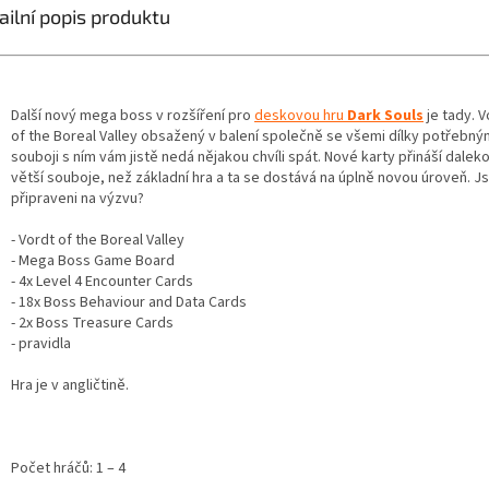
ailní popis produktu
Další nový mega boss v rozšíření pro
deskovou hru
Dark Souls
je tady. 
of the Boreal Valley obsažený v balení společně se všemi dílky potřebný
souboji s ním vám jistě nedá nějakou chvíli spát. Nové karty přináší dalek
větší souboje, než základní hra a ta se dostává na úplně novou úroveň. J
připraveni na výzvu?
- Vordt of the Boreal Valley
- Mega Boss Game Board
- 4x Level 4 Encounter Cards
- 18x Boss Behaviour and Data Cards
- 2x Boss Treasure Cards
- pravidla
Hra je v angličtině.
Počet hráčů: 1 – 4