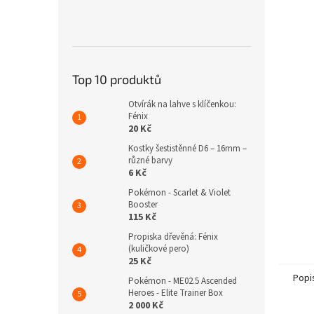
n
e
l
Top 10 produktů
Otvírák na lahve s klíčenkou:
Fénix
20 Kč
Kostky šestistěnné D6 – 16mm –
různé barvy
6 Kč
Pokémon - Scarlet & Violet
Booster
115 Kč
Propiska dřevěná: Fénix
(kuličkové pero)
25 Kč
Popi
Pokémon - ME02.5 Ascended
Heroes - Elite Trainer Box
2 000 Kč