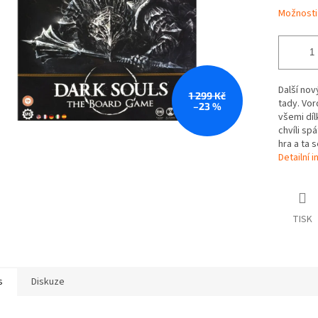
Možnosti
Další nov
1 299 Kč
tady. Vor
–23 %
všemi díl
chvíli sp
hra a ta s
Detailní 
TISK
s
Diskuze