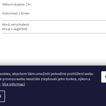
Věková skupina: 13+
Doba hraní: 120 min
Nová, nerozbalená.
Hra je v angličtině.
ookies, abychom Vám umožnili pohodlné prohlížení webu
ze provozu webu neustále zlepšovali jeho funkce, výkon a
t.
Více informací
í