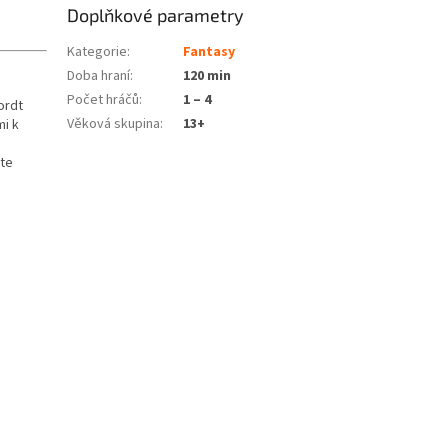
Doplňkové parametry
Kategorie
:
Fantasy
Doba hraní
:
120 min
Počet hráčů
:
1 – 4
Vordt
Věková skupina
:
13+
mi k
o
ste