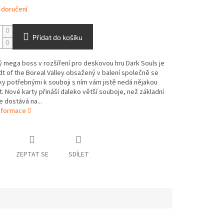
 doručení
Přidat do košíku
ý mega boss v rozšíření pro deskovou hru Dark Souls je
dt of the Boreal Valley obsažený v balení společně se
ky potřebnými k souboji s ním vám jistě nedá nějakou
át. Nové karty přináší daleko větší souboje, než základní
e dostává na...
informace
ZEPTAT SE
SDÍLET