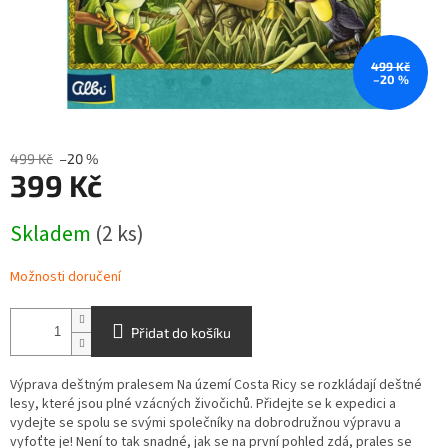
499 Kč
–20 %
499 Kč
–20 %
399 Kč
Měrná
Skladem
(2 ks)
cena:
Možnosti doručení
Přidat do košíku
Výprava deštným pralesem Na území Costa Ricy se rozkládají deštné
lesy, které jsou plné vzácných živočichů. Přidejte se k expedici a
vydejte se spolu se svými společníky na dobrodružnou výpravu a
vyfoťte je! Není to tak snadné, jak se na první pohled zdá, prales se