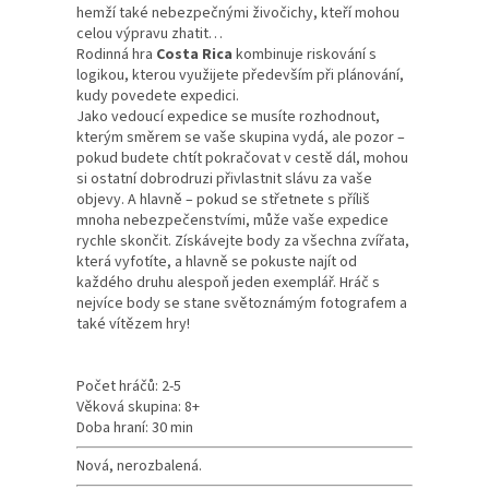
hemží také nebezpečnými živočichy, kteří mohou
celou výpravu zhatit…
Rodinná hra
Costa Rica
kombinuje riskování s
logikou, kterou využijete především při plánování,
kudy povedete expedici.
Jako vedoucí expedice se musíte rozhodnout,
kterým směrem se vaše skupina vydá, ale pozor –
pokud budete chtít pokračovat v cestě dál, mohou
si ostatní dobrodruzi přivlastnit slávu za vaše
objevy. A hlavně – pokud se střetnete s příliš
mnoha nebezpečenstvími, může vaše expedice
rychle skončit. Získávejte body za všechna zvířata,
která vyfotíte, a hlavně se pokuste najít od
každého druhu alespoň jeden exemplář. Hráč s
nejvíce body se stane světoznámým fotografem a
také vítězem hry!
Počet hráčů: 2-5
Věková skupina: 8+
Doba hraní: 30 min
Nová, nerozbalená.