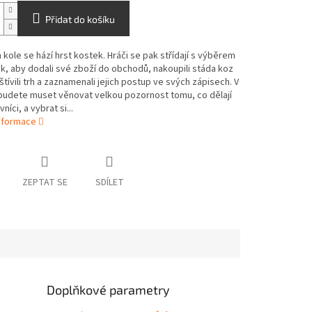
Přidat do košíku
kole se hází hrst kostek. Hráči se pak střídají s výběrem
k, aby dodali své zboží do obchodů, nakoupili stáda koz
tívili trh a zaznamenali jejich postup ve svých zápisech. V
budete muset věnovat velkou pozornost tomu, co dělají
vníci, a vybrat si...
informace
ZEPTAT SE
SDÍLET
Doplňkové parametry