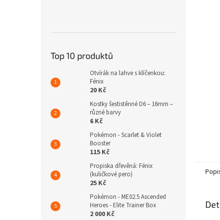
n
e
l
Top 10 produktů
Otvírák na lahve s klíčenkou:
Fénix
20 Kč
Kostky šestistěnné D6 – 16mm –
různé barvy
6 Kč
Pokémon - Scarlet & Violet
Booster
115 Kč
Propiska dřevěná: Fénix
Popi
(kuličkové pero)
25 Kč
Pokémon - ME02.5 Ascended
Det
Heroes - Elite Trainer Box
2 000 Kč