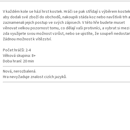
V každém kole se hází hrst kostek. Hráči se pak střídají s výběrem kostek
aby dodali své zboží do obchodů, nakoupili stáda koz nebo navštívili trh 
zaznamenali jejich postup ve svých zápisech. V této hře budete muset
věnovat velkou pozornost tomu, co dělají vaši protivníci, a vybrat si mezi
zda využijete svou možnost vzrůst, nebo se ujistíte, že soupeři nedosta
žádnou možnost k vítězství.
Počet hráčů: 2-4
Věková skupina: 8+
Doba hraní: 20 min
Nová, nerozbalená.
Hra nevyžaduje znalost cizích jazyků.