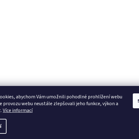
ookies, abychom Vám umožnili pohodlné prohlížení webu
ze provozu webu neustále zlepšovali jeho funkce, výkon a
t.
Více informací
í