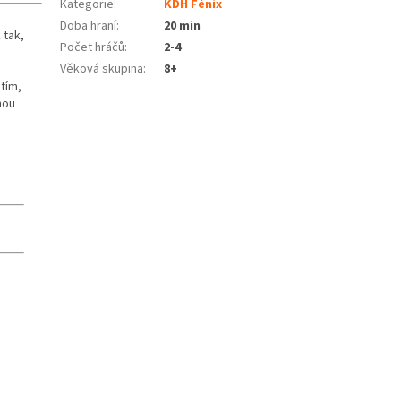
Kategorie
:
KDH Fénix
Doba hraní
:
20 min
 tak,
Počet hráčů
:
2-4
a
Věková skupina
:
8+
 tím,
nou