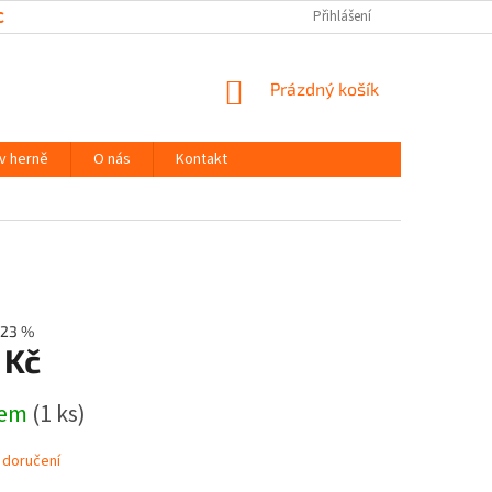
CHRANY OSOBNÍCH ÚDAJŮ
Přihlášení
NÁKUPNÍ
Prázdný košík
KOŠÍK
 v herně
O nás
Kontakt
23 %
 Kč
dem
(1 ks)
 doručení