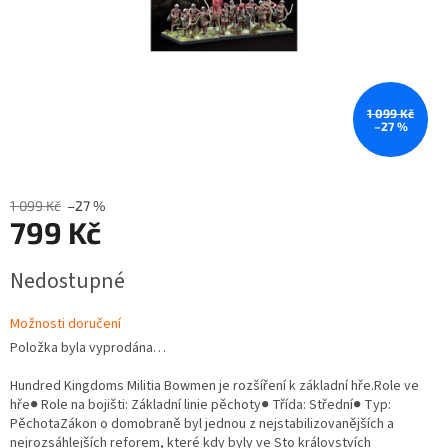
1 099 Kč
–27 %
1 099 Kč
–27 %
799 Kč
Měrná
Nedostupné
cena:
Možnosti doručení
Položka byla vyprodána…
Hundred Kingdoms Militia Bowmen je rozšíření k základní hře.Role ve
hře● Role na bojišti: Základní linie pěchoty● Třída: Střední● Typ:
PěchotaZákon o domobraně byl jednou z nejstabilizovanějších a
nejrozsáhlejších reforem, které kdy byly ve Sto královstvích