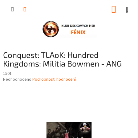
Přejít
NÁKUP
na
obsah
KOŠÍK
Conquest: TLAoK: Hundred
Kingdoms: Militia Bowmen - ANG
1501
Průměrné
Neohodnoceno
Podrobnosti hodnocení
hodnocení
produktu
je
0,0
z
5
hvězdiček.