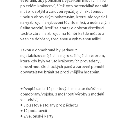
veteránů, aby pomáhali s výcvikem místních milicí
po celém království, čímž tyto potenciálně nestálé
muže rozptýlil a zároveň využil jejich zkušenosti.
Spolu s obrovským bohatstvím, které Řád vynaložil
na vyzbrojení a vybavení těchto milicí, a neúnavným
úsilím servitů, kteří se starají o dobrou distribuci
těchto zbraní a zbroje, má téměř každé město a
vesnice dobře vyzbrojenou a vybavenou milici.
Zákon o domobraně byl jednou z
nejstabilizovanějších a nejrozsáhlejších reforem,
které kdy byly ve Sto královstvích provedeny,
omezil moc šlechtických pánů a zároveň pomohl
obyvatelstvu bránit se proti vnějším hrozbám.
● Dvojitá sada. 12 plastových miniatur (lučištníci
domobrany/vojska, s možností výroby 2 modelů
velitelství)
● 3 plastové stojany pro pěchotu
● 12 podstavců
● 2 velitelské karty