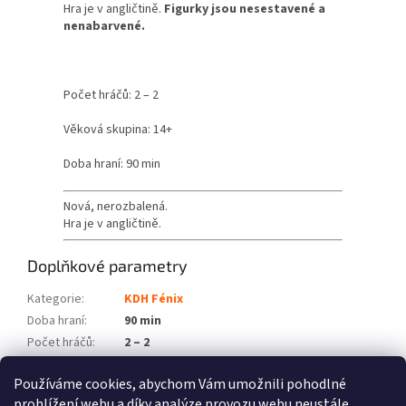
Hra je v angličtině.
Figurky jsou nesestavené a
nenabarvené.
Počet hráčů: 2 – 2
Věková skupina: 14+
Doba hraní: 90 min
Nová, nerozbalená.
Hra je v angličtině.
Doplňkové parametry
Kategorie
:
KDH Fénix
Doba hraní
:
90 min
Počet hráčů
:
2 – 2
Věková skupina
:
14+
Používáme cookies, abychom Vám umožnili pohodlné
Položka byla vyprodána…
prohlížení webu a díky analýze provozu webu neustále