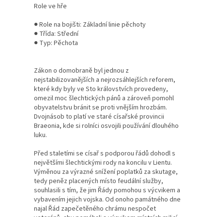
Role ve hře
● Role na bojišti: Základní linie pěchoty
● Třída: Střední
● Typ: Pěchota
Zákon o domobraně byl jednou z
nejstabilizovanějších a nejrozsáhlejších reforem,
které kdy byly ve Sto královstvích provedeny,
omezil moc šlechtických pánů a zároveň pomohl
obyvatelstvu bránit se proti vnějším hrozbám.
Dvojnásob to platí ve staré císařské provincii
Braeonia, kde si rolníci osvojili používání dlouhého
luku.
Před staletími se císař s podporou řádů dohodl s
největšími šlechtickými rody na koncilu v Lientu.
Výměnou za výrazné snížení poplatků za skutage,
tedy peněz placených místo feudální služby,
souhlasili s tím, že jim Řády pomohou s výcvikem a
vybavením jejich vojska. Od onoho památného dne
najal Řád zapečetěného chrámu nespočet