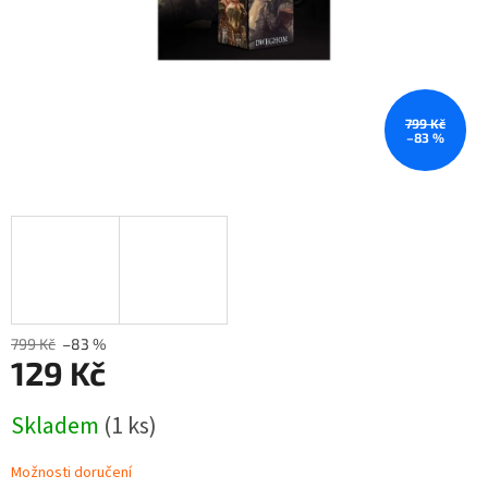
799 Kč
–83 %
799 Kč
–83 %
129 Kč
Měrná
Skladem
(1 ks)
cena:
Možnosti doručení