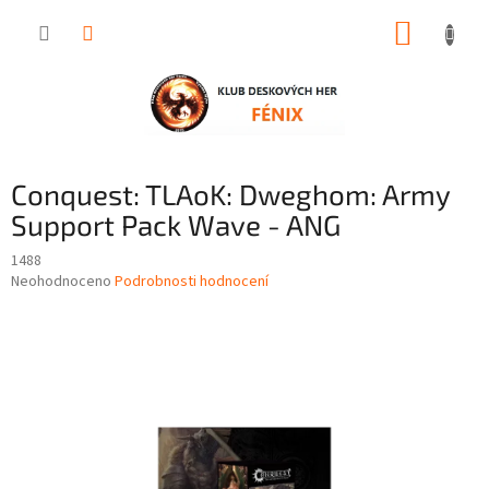
Přejít
NÁKUP
na
obsah
KOŠÍK
Conquest: TLAoK: Dweghom: Army
Support Pack Wave - ANG
1488
Průměrné
Neohodnoceno
Podrobnosti hodnocení
hodnocení
produktu
je
0,0
z
5
hvězdiček.