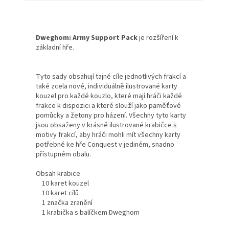
Dweghom: Army Support Pack
je rozšíření k
základní hře.
Tyto sady obsahují tajné cíle jednotlivých frakcí a
také zcela nové, individuálně ilustrované karty
kouzel pro každé kouzlo, které mají hráči každé
frakce k dispozici a které slouží jako paměťové
pomůcky a žetony pro házení. Všechny tyto karty
jsou obsaženy v krásně ilustrované krabičce s
motivy frakcí, aby hráči mohli mít všechny karty
potřebné ke hře Conquest v jediném, snadno
přístupném obalu.
Obsah krabice
10 karet kouzel
10 karet cílů
1 značka zranění
1 krabička s balíčkem Dweghom