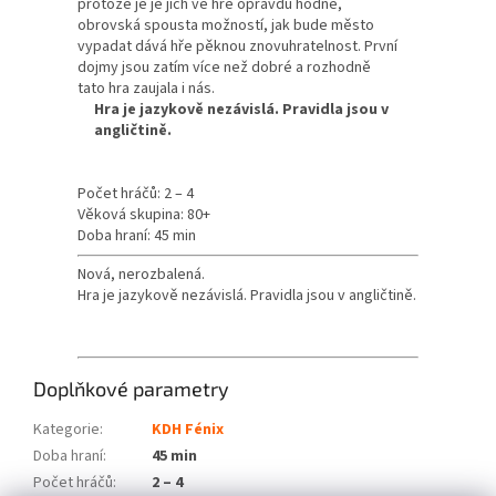
protože je je jich ve hře opravdu hodně,
obrovská spousta možností, jak bude město
vypadat dává hře pěknou znovuhratelnost. První
dojmy jsou zatím více než dobré a rozhodně
tato hra zaujala i nás.
Hra je jazykově nezávislá. Pravidla jsou v
angličtině.
Počet hráčů: 2 – 4
Věková skupina: 80+
Doba hraní: 45 min
Nová, nerozbalená.
Hra je jazykově nezávislá. Pravidla jsou v angličtině.
Doplňkové parametry
Kategorie
:
KDH Fénix
Doba hraní
:
45 min
Počet hráčů
:
2 – 4