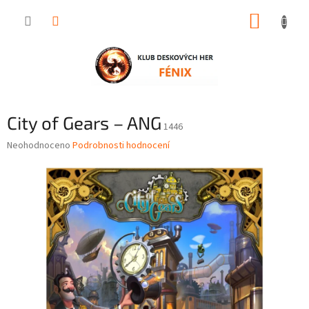
Přejít
NÁKUP
na
obsah
KOŠÍK
City of Gears – ANG
1446
Průměrné
Neohodnoceno
Podrobnosti hodnocení
hodnocení
produktu
je
0,0
z
5
hvězdiček.