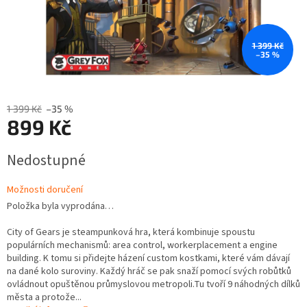
1 399 Kč
–35 %
1 399 Kč
–35 %
899 Kč
Měrná
Nedostupné
cena:
Možnosti doručení
Položka byla vyprodána…
City of Gears je steampunková hra, která kombinuje spoustu
populárních mechanismů: area control, workerplacement a engine
building. K tomu si přidejte házení custom kostkami, které vám dávají
na dané kolo suroviny. Každý hráč se pak snaží pomocí svých robůtků
ovládnout opuštěnou průmyslovou metropoli.Tu tvoří 9 náhodných dílků
města a protože...