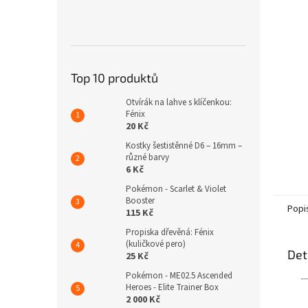
n
e
l
Top 10 produktů
Otvírák na lahve s klíčenkou:
Fénix
20 Kč
Kostky šestistěnné D6 – 16mm –
různé barvy
6 Kč
Pokémon - Scarlet & Violet
Booster
Popi
115 Kč
Propiska dřevěná: Fénix
(kuličkové pero)
Det
25 Kč
Pokémon - ME02.5 Ascended
Heroes - Elite Trainer Box
2 000 Kč