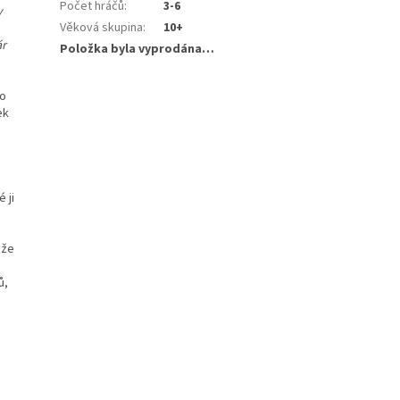
Počet hráčů
:
3-6
v
Věková skupina
:
10+
ár
Položka byla vyprodána…
ho
ek
 ji
ůže
ů,