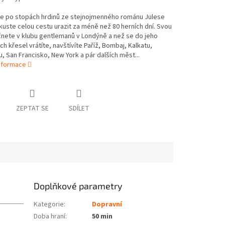
se po stopách hrdinů ze stejnojmenného románu Julese
kuste celou cestu urazit za méně než 80 herních dní. Svou
nete v klubu gentlemanů v Londýně a než se do jeho
h křesel vrátíte, navštívíte Paříž, Bombaj, Kalkatu,
 San Francisko, New York a pár dalších měst...
informace
ZEPTAT SE
SDÍLET
Doplňkové parametry
Kategorie
:
Dopravní
Doba hraní
:
50 min