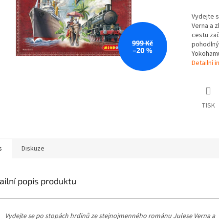
Vydejte 
Verna a z
cestu zač
999 Kč
pohodlnýc
–20 %
Yokohamu,
Detailní 
TISK
s
Diskuze
ailní popis produktu
Vydejte se po stopách hrdinů ze stejnojmenného románu Julese Verna a