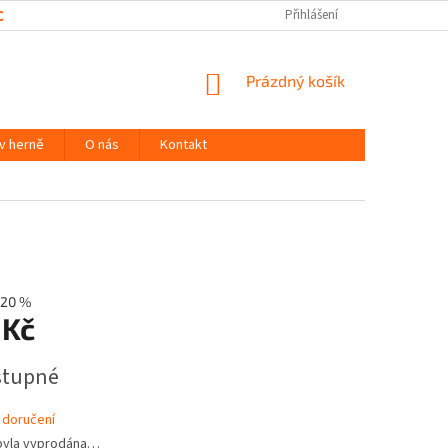
CHRANY OSOBNÍCH ÚDAJŮ
Přihlášení
NÁKUPNÍ
Prázdný košík
KOŠÍK
 v herně
O nás
Kontakt
20 %
 Kč
stupné
 doručení
byla vyprodána…