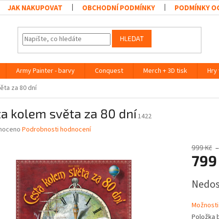
JAK NAKUPOVAT
OBCHODNÍ PODMÍNKY
PODMÍNKY O
HLEDAT
Army Painter - barvy
Conquest
Merch + 3D tisk
Hry
ěta za 80 dní
a kolem světa za 80 dní
1422
né
noceno
Podrobnosti hodnocení
ní
u
999 Kč
–
799
Měrná
Nedo
cena:
ek.
Možnosti
Položka 