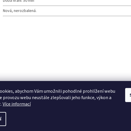
Doba hraní: 50 min
Nová, nerozbalená.
ookies, abychom Vám umožnili pohodlné prohlížení webu
ze provozu webu neustále zlepšovali jeho funkce, výkon a
t.
Více informací
í