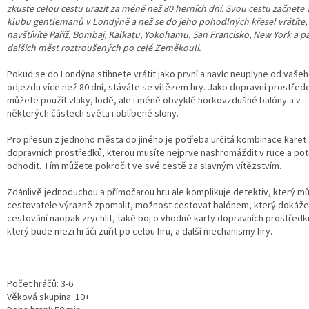
zkuste celou cestu urazit za méně než 80 herních dní. Svou cestu začnete 
klubu gentlemanů v Londýně a než se do jeho pohodlných křesel vrátíte,
navštívíte Paříž, Bombaj, Kalkatu, Yokohamu, San Francisko, New York a p
dalších měst roztroušených po celé Zeměkouli.
Pokud se do Londýna stihnete vrátit jako první a navíc neuplyne od vaše
odjezdu více než 80 dní, stáváte se vítězem hry. Jako dopravní prostřed
můžete použít vlaky, lodě, ale i méně obvyklé horkovzdušné balóny a v
některých částech světa i oblíbené slony.
Pro přesun z jednoho města do jiného je potřeba určitá kombinace karet
dopravních prostředků, kterou musíte nejprve nashromáždit v ruce a poté
odhodit. Tím můžete pokročit ve své cestě za slavným vítězstvím.
Zdánlivě jednoduchou a přímočarou hru ale komplikuje detektiv, který m
cestovatele výrazně zpomalit, možnost cestovat balónem, který dokáže
cestování naopak zrychlit, také boj o vhodné karty dopravních prostředk
který bude mezi hráči zuřit po celou hru, a další mechanismy hry.
Počet hráčů: 3-6
Věková skupina: 10+