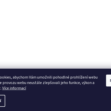
ookies, abychom Vám umožnili pohodlné prohlížení webu
ze provozu webu neustále zlepšovali jeho funkce, výkon a
t.
Více informací
í