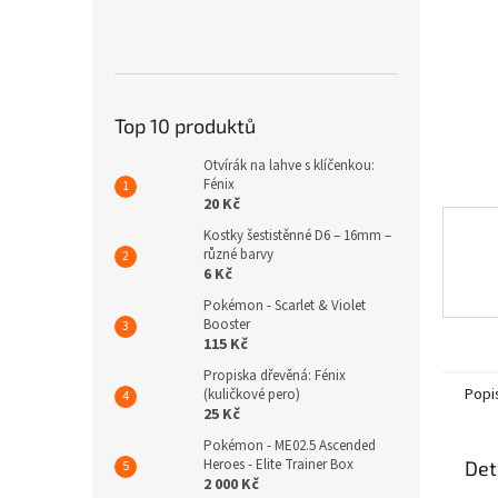
n
e
l
Top 10 produktů
Otvírák na lahve s klíčenkou:
Fénix
20 Kč
Kostky šestistěnné D6 – 16mm –
různé barvy
6 Kč
Pokémon - Scarlet & Violet
Booster
115 Kč
Propiska dřevěná: Fénix
Popi
(kuličkové pero)
25 Kč
Pokémon - ME02.5 Ascended
Heroes - Elite Trainer Box
Det
2 000 Kč