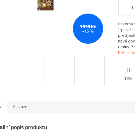
Caverna n
1 999 Kč
trpasličí
–15 %
před jesk
nové obyt
rubíny. Z
Detailní 
TISK
s
Diskuze
ailní popis produktu