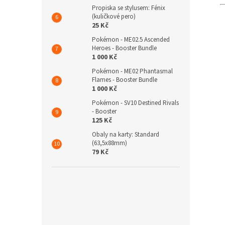
Propiska se stylusem: Fénix
(kuličkové pero)
25 Kč
Pokémon - ME02.5 Ascended
Heroes - Booster Bundle
1 000 Kč
Pokémon - ME02 Phantasmal
Flames - Booster Bundle
1 000 Kč
Pokémon - SV10 Destined Rivals
- Booster
125 Kč
Obaly na karty: Standard
(63,5x88mm)
79 Kč