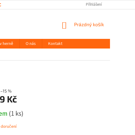
CHRANY OSOBNÍCH ÚDAJŮ
Přihlášení
NÁKUPNÍ
Prázdný košík
KOŠÍK
 v herně
O nás
Kontakt
–15 %
9 Kč
dem
(1 ks)
 doručení