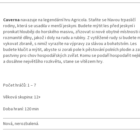
Caverna
navazuje na legendární hru Agricola. Staňte se hlavou trpasličí
rodiny, která se usadila v menší jeskyni. Budete mýtit les před jeskyní i
pronikat hlouběji do horského masivu, zřizovat si nové obytné místnosti i
rozmanité dílny, jakož i doly na rudu a rubíny. Z vytěžené rudy si budete 
vykovat zbraně, s nimiž vyrazíte na výpravy za slávou a bohatstvím. Les
budete klučit a mýtit, abyste si zorali pole k pěstování polních plodin a zal
pastviny pro chov hospodářských zvířat. Komu se podaří hospodařit nej
a dosáhne největšího rozkvětu, stane se vítězem hry.
Počet hráčů: 1 – 7
Věková skupina: 12+
Doba hraní: 120 min
Nová, nerozbalená.