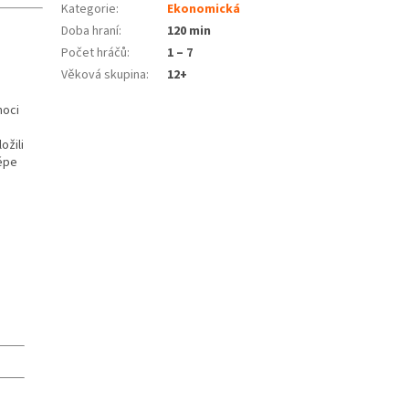
Kategorie
:
Ekonomická
Doba hraní
:
120 min
Počet hráčů
:
1 – 7
Věková skupina
:
12+
moci
ožili
lépe