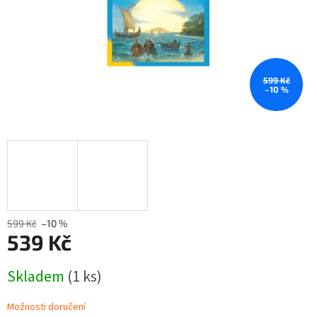
599 Kč
–10 %
599 Kč
–10 %
539 Kč
Měrná
Skladem
(1 ks)
cena:
Možnosti doručení