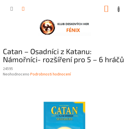
Přejít
NÁKUP
na
obsah
KOŠÍK
Catan – Osadníci z Katanu:
Námořníci- rozšíření pro 5 – 6 hráčů
24595
Průměrné
Neohodnoceno
Podrobnosti hodnocení
hodnocení
produktu
je
0,0
z
5
hvězdiček.