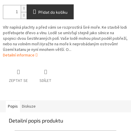
Přidat do košíku
Vítr napíná plachty a před vámi se rozprostírá širé moře. Ke stavbě lodi
potřebujete dřevo a vlnu. Lodě se umísťují stejně jako silnice na
spojnici dvou šestihranných polí. Vaše lodě mohou plout podél pobřeží,
nebo na volném moři.Vyražte na moře k neprobádaným ostrovům!
Území katanu je nyní mnohem větší. O...
Detailní informace
ZEPTAT SE
SDÍLET
Popis
Diskuze
Detailní popis produktu