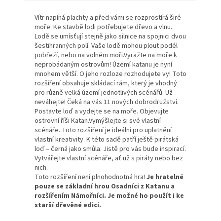
Vítr napíná plachty a před vámi se rozprostírá širé
moře. Ke stavbě lodi potřebujete dřevo a vlnu.
Lodě se umísťují stejně jako silnice na spojnici dvou
šestihranných polí. Vaše lodě mohou plout podél
pobřeží, nebo na volném moři.Vyražte na moře k
neprobádaným ostrovům! Území katanu je nyní
mnohem větší. O jeho rozloze rozhodujete vy! Toto
rozšíření obsahuje skládací rám, který je vhodný
pro různě velká území jednotlivých scénářů. Už
neváhejte! Čeká na vás 11 nových dobrodružství.
Postavte loď a vydejte se na moře. Objevujte
ostrovní říši Katan.Vymýšlejte si své vlastní
scénáře. Toto rozšíření je ideální pro uplatnění
vlastní kreativity. K této sadě patří ještě pirátská
loď – černá jako smůla. Jistě pro vás bude inspirací.
Vytvářejte vlastní scénáře, ať už s piráty nebo bez
nich.
Toto rozšíření není plnohodnotná hra!
Je hratelné
pouze se základní hrou Osadníci z Katanu a
rozšířením Námořníci. Je možné ho použít i ke
starší dřevěné edici.