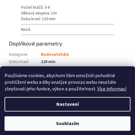
Počet hráčů: 5-6
Věková skupina: 10+
Doba hraní: 120 min
Nová.
Doplňkové parametry
Kategorie
:
Budovatelská
Doba hraní
:
120 min
Počet hráčů
:
5 - 6
Používáme cookies, abychom Vám umožnili pohodlné
Věková skupina
:
10+
prohlížení webu a díky analýze provozu webu neustále
zlepšovali jeho funkce, výkon a použitelnost.
Více informací
Z
á
Nastavení
Vytvořil Shoptet
p
a
t
Souhlasím
Copyright 2026
Fénix hry
. Všechna práva vyhrazena.
í