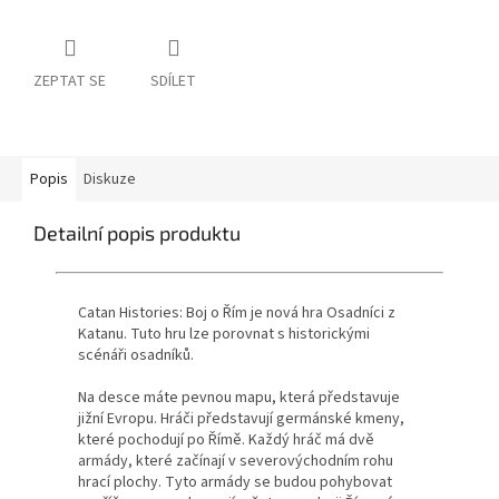
ZEPTAT SE
SDÍLET
Popis
Diskuze
Detailní popis produktu
Catan Histories: Boj o Řím je nová hra Osadníci z
Katanu.
Tuto hru lze porovnat s historickými
scénáři osadníků.
Na desce máte pevnou mapu, která představuje
jižní Evropu.
Hráči představují germánské kmeny,
které pochodují po Římě.
Každý hráč má dvě
armády, které začínají v severovýchodním rohu
hrací plochy.
Tyto armády se budou pohybovat