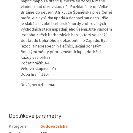
napříč mapou a drancují města se zdroji.
Římané
vládnou nad obrovskou říší.
Rozkládá se od Velké
Británie do severní Afriky, ze Španělska přes Černé
moře.
Ale nyní Řím upadá a dochází mu dech.
Říše
je slabá a divoké barbarské hordy z obrovských
východních stepí napadají jeho území.
Jste vládcem
jednoho z těch barbarských hord, který se snaží
dostat do bohatého a dekadentního Západu.
Rychlí
jezdci a nebezpeční válečníci, lákáni bohatými
římskými městy připravenými k lupu, dodržují
každý váš příkaz.
Počet hráčů: 3-4
Věková skupina: 10+
Doba hraní: 120 min
Nová, nerozbalená.
Doplňkové parametry
Kategorie
:
Budovatelská