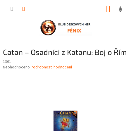
Přejít
NÁKUP
na
obsah
KOŠÍK
Catan – Osadníci z Katanu: Boj o Řím
1361
Průměrné
Neohodnoceno
Podrobnosti hodnocení
hodnocení
produktu
je
0,0
z
5
hvězdiček.