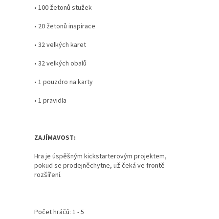
• 100 žetonů stužek
• 20 žetonů inspirace
• 32 velkých karet
• 32 velkých obalů
• 1 pouzdro na karty
• 1 pravidla
ZAJÍMAVOST:
Hra je úspěšným kickstarterovým projektem,
pokud se prodejněchytne, už čeká ve frontě
rozšíření.
Počet hráčů: 1 - 5