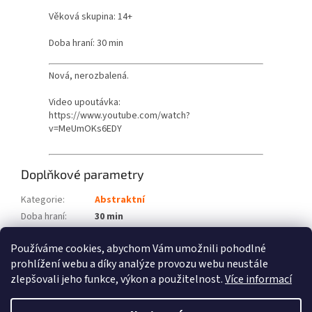
Věková skupina: 14+
Doba hraní: 30 min
Nová, nerozbalená.
Video upoutávka:
https://www.youtube.com/watch?
v=MeUmOKs6EDY
Doplňkové parametry
Kategorie
:
Abstraktní
Doba hraní
:
30 min
Počet hráčů
:
1 - 5
Používáme cookies, abychom Vám umožnili pohodlné
Věková skupina
:
14+
prohlížení webu a díky analýze provozu webu neustále
zlepšovali jeho funkce, výkon a použitelnost.
Více informací
Z
á