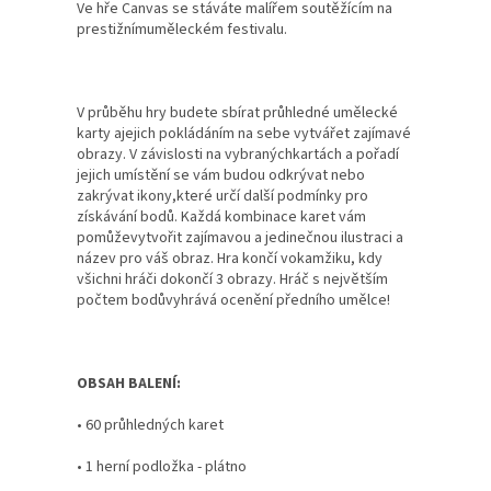
Ve hře Canvas se stáváte malířem soutěžícím na
prestižnímuměleckém festivalu.
V průběhu hry budete sbírat průhledné umělecké
karty ajejich pokládáním na sebe vytvářet zajímavé
obrazy. V závislosti na vybranýchkartách a pořadí
jejich umístění se vám budou odkrývat nebo
zakrývat ikony,které určí další podmínky pro
získávání bodů. Každá kombinace karet vám
pomůževytvořit zajímavou a jedinečnou ilustraci a
název pro váš obraz. Hra končí vokamžiku, kdy
všichni hráči dokončí 3 obrazy. Hráč s největším
počtem bodůvyhrává ocenění předního umělce!
OBSAH BALENÍ:
• 60 průhledných karet
• 1 herní podložka - plátno