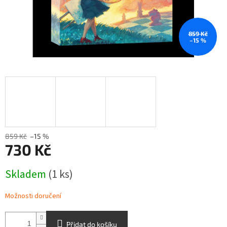
859 Kč
–15 %
859 Kč
–15 %
730 Kč
Měrná
Skladem
(1 ks)
cena:
Možnosti doručení
Přidat do košíku