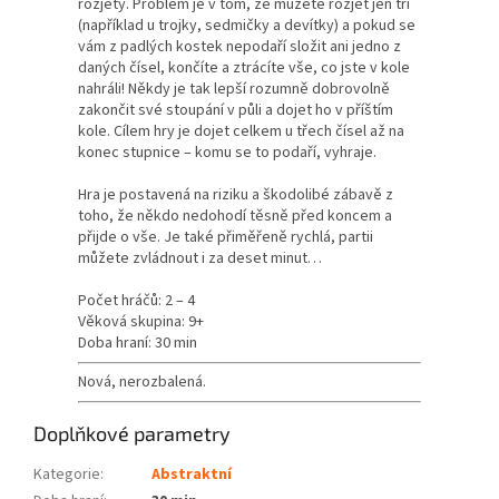
rozjetý. Problém je v tom, že můžete rozjet jen tři
(například u trojky, sedmičky a devítky) a pokud se
vám z padlých kostek nepodaří složit ani jedno z
daných čísel, končíte a ztrácíte vše, co jste v kole
nahráli! Někdy je tak lepší rozumně dobrovolně
zakončit své stoupání v půli a dojet ho v příštím
kole. Cílem hry je dojet celkem u třech čísel až na
konec stupnice – komu se to podaří, vyhraje.
Hra je postavená na riziku a škodolibé zábavě z
toho, že někdo nedohodí těsně před koncem a
přijde o vše. Je také přiměřeně rychlá, partii
můžete zvládnout i za deset minut…
Počet hráčů: 2 – 4
Věková skupina: 9+
Doba hraní: 30 min
Nová, nerozbalená.
Doplňkové parametry
Kategorie
:
Abstraktní