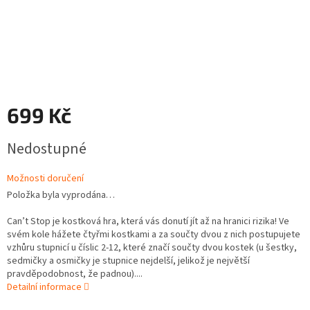
699 Kč
Měrná
Nedostupné
cena:
Možnosti doručení
Položka byla vyprodána…
Can’t Stop je kostková hra, která vás donutí jít až na hranici rizika! Ve
svém kole hážete čtyřmi kostkami a za součty dvou z nich postupujete
vzhůru stupnicí u číslic 2-12, které značí součty dvou kostek (u šestky,
sedmičky a osmičky je stupnice nejdelší, jelikož je největší
pravděpodobnost, že padnou)....
Detailní informace