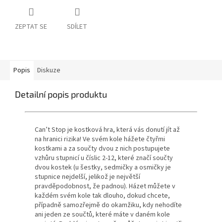
ZEPTAT SE
SDÍLET
Popis
Diskuze
Detailní popis produktu
Can’t Stop je kostková hra, která vás donutí jít až
na hranici rizika! Ve svém kole hážete čtyřmi
kostkami a za součty dvou z nich postupujete
vzhůru stupnicí u číslic 2-12, které značí součty
dvou kostek (u šestky, sedmičky a osmičky je
stupnice nejdelší, jelikož je největší
pravděpodobnost, že padnou). Házet můžete v
každém svém kole tak dlouho, dokud chcete,
případně samozřejmě do okamžiku, kdy nehodíte
ani jeden ze součtů, které máte v daném kole