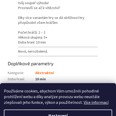
tvůj soupeř výhodu!
Prostavíš se až k vítězství?
Díky více variantám hry se dá obtížnost hry
přizpůsobit všem hráčům.
Počet hráčů: 2 – 2
Věková skupina: 5+
Doba hraní: 10 min
Nová, nerozbalená.
Doplňkové parametry
Kategorie
:
Abstraktní
Doba hraní
:
10 min
Počet hráčů
:
2 – 2
Používáme cookies, abychom Vám umožnili pohodlné
Věková skupina
:
5+
prohlížení webu a díky analýze provozu webu neustále
zlepšovali jeho funkce, výkon a použitelnost.
Více informací
Z
á
Nastavení