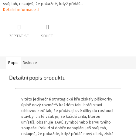
svůj tah, riskuješ, že pokaždé, když přidáš...
Detailní informace
ZEPTAT SE
SDÍLET
Popis
Diskuze
Detailní popis produktu
V této jedinečné strategické hře získaly piškvorky
úplně nový rozměr!V každém tahu hráči staví
cihlovou zeď tak, že přidávají své dílky do rostoucí
stavby. Jisté však je, že každá cihla, kterou
umístíš, obsahuje TAKÉ symbol nebo barvu tvého
soupeře. Pokud si dobře nenaplánuješ svůj tah,
riskuješ, že pokaždé, když přidáš nový dílek, získá