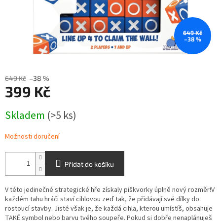
649 Kč
–38 %
649 Kč
–38 %
399 Kč
Měrná
Skladem
(>5 ks)
cena:
Možnosti doručení
Přidat do košíku
V této jedinečné strategické hře získaly piškvorky úplně nový rozměr!V
každém tahu hráči staví cihlovou zeď tak, že přidávají své dílky do
rostoucí stavby. Jisté však je, že každá cihla, kterou umístíš, obsahuje
TAKÉ symbol nebo barvu tvého soupeře. Pokud si dobře nenaplánuješ