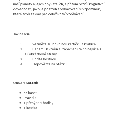
naší planety a jejich obyvatelích, a přitom rozvíjí kognitivní
dovednosti, jako je postřeh a vybavování si vzpomínek,
které tvoří základ pro celoživotní vzdělávání.
Jak na hru?
Vezměte si libovolnou kartičku z krabice
Během 10 vteřin si zapamatujte co nejvíce z
její obrázkové strany
Hoďte kostkou
Odpovězte na otázku
OBSAH BALENÍ:
55 karet
Pravidla
1 přesýpací hodiny
1 kostka