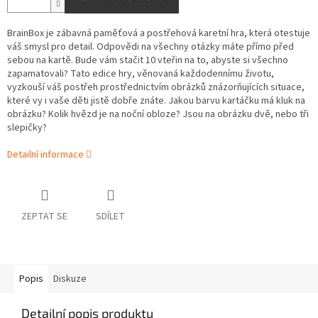
BrainBox je zábavná paměťová a postřehová karetní hra, která otestuje
váš smysl pro detail. Odpovědi na všechny otázky máte přímo před
sebou na kartě. Bude vám stačit 10 vteřin na to, abyste si všechno
zapamatovali? Tato edice hry, věnovaná každodennímu životu,
vyzkouší váš postřeh prostřednictvím obrázků znázorňujících situace,
které vy i vaše děti jistě dobře znáte. Jakou barvu kartáčku má kluk na
obrázku? Kolik hvězd je na noční obloze? Jsou na obrázku dvě, nebo tři
slepičky?
Detailní informace
ZEPTAT SE
SDÍLET
Popis
Diskuze
Detailní popis produktu