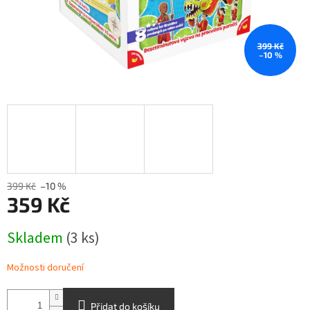
399 Kč
–10 %
399 Kč
–10 %
359 Kč
Měrná
Skladem
(3 ks)
cena:
Možnosti doručení
Přidat do košíku