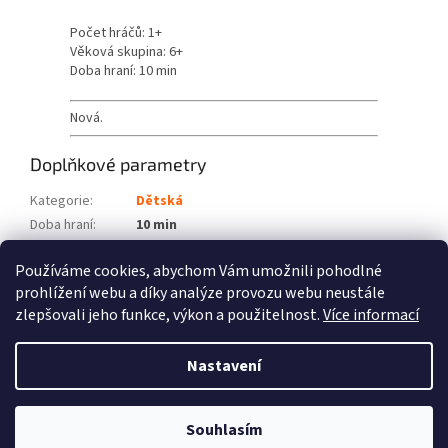
Počet hráčů: 1+
Věková skupina: 6+
Doba hraní: 10 min
Nová.
Doplňkové parametry
Kategorie
:
Dětská
Doba hraní
:
10 min
Počet hráčů
:
1+
Používáme cookies, abychom Vám umožnili pohodlné
Věková skupina
:
6+
prohlížení webu a díky analýze provozu webu neustále
zlepšovali jeho funkce, výkon a použitelnost.
Více informací
Z
á
Nastavení
Vytvořil Shoptet
p
a
t
Souhlasím
Copyright 2026
Fénix hry
. Všechna práva vyhrazena.
í