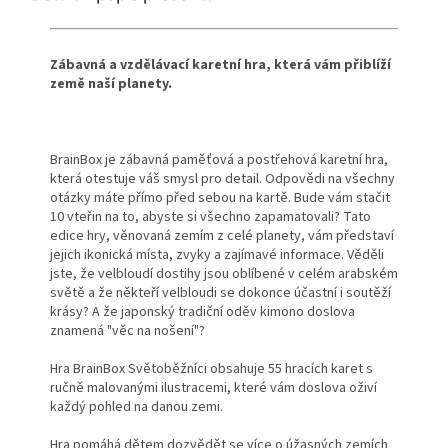
Zábavná a vzdělávací karetní hra, která vám přiblíží
země naší planety.
BrainBox je zábavná paměťová a postřehová karetní hra,
která otestuje váš smysl pro detail. Odpovědi na všechny
otázky máte přímo před sebou na kartě. Bude vám stačit
10 vteřin na to, abyste si všechno zapamatovali? Tato
edice hry, věnovaná zemím z celé planety, vám představí
jejich ikonická místa, zvyky a zajímavé informace. Věděli
jste, že velbloudí dostihy jsou oblíbené v celém arabském
světě a že někteří velbloudi se dokonce účastní i soutěží
krásy? A že japonský tradiční oděv kimono doslova
znamená "věc na nošení"?
Hra BrainBox Světoběžníci obsahuje 55 hracích karet s
ručně malovanými ilustracemi, které vám doslova oživí
každý pohled na danou zemi.
Hra pomáhá dětem dozvědět se více o úžasných zemích