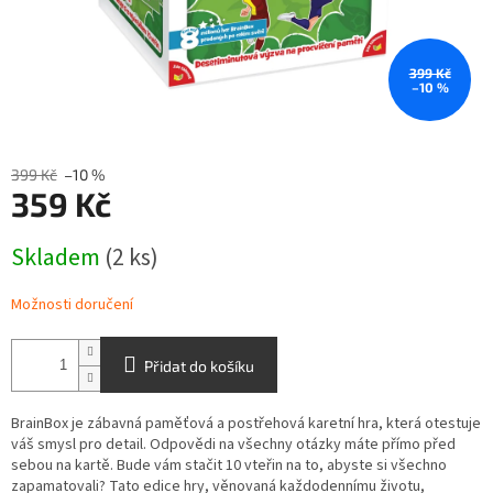
399 Kč
–10 %
399 Kč
–10 %
359 Kč
Měrná
Skladem
(2 ks)
cena:
Možnosti doručení
Přidat do košíku
BrainBox je zábavná paměťová a postřehová karetní hra, která otestuje
váš smysl pro detail. Odpovědi na všechny otázky máte přímo před
sebou na kartě. Bude vám stačit 10 vteřin na to, abyste si všechno
zapamatovali? Tato edice hry, věnovaná každodennímu životu,