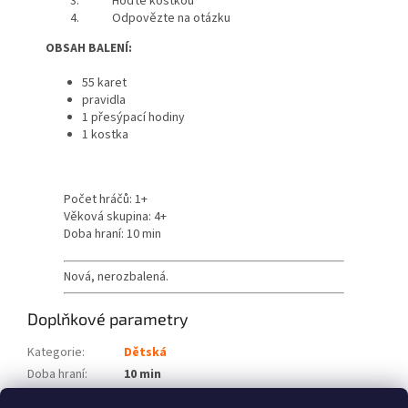
Hoďte kostkou
Odpovězte na otázku
OBSAH BALENÍ:
55 karet
pravidla
1 přesýpací hodiny
1 kostka
Počet hráčů: 1+
Věková skupina: 4+
Doba hraní: 10 min
Nová, nerozbalená.
Doplňkové parametry
Kategorie
:
Dětská
Doba hraní
:
10 min
Počet hráčů
:
1+