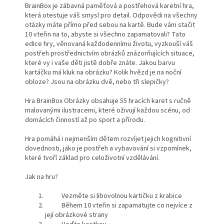
BrainBox je zábavná paměťová a postřehová karetní hra,
která otestuje váš smysl pro detail. Odpovědi na všechny
otázky máte přímo před sebou na kartě. Bude vám stačit
10 vteřin na to, abyste si všechno zapamatovali? Tato
edice hry, věnovaná každodennímu životu, vyzkouší váš
postřeh prostřednictvím obrázků znázorňujících situace,
které vy i vaše děti jistě dobře znáte. Jakou barvu
kartáčku má kluk na obrázku? Kolik hvězd je na noční
obloze? Jsou na obrázku dvě, nebo tři slepičky?
Hra BrainBox Obrázky obsahuje 55 hracích karet s ručně
malovanými ilustracemi, které oživují každou scénu, od
domácích činností až po sport a přírodu.
Hra pomáhá i nejmenším dětem rozvíjet jejich kognitivní
dovednosti, jako je postřeh a vybavování si vzpomínek,
které tvoří základ pro celoživotní vzdělávání.
Jak na hru?
Vezměte si libovolnou kartičku z krabice
Během 10 vteřin si zapamatujte co nejvíce z
její obrázkové strany