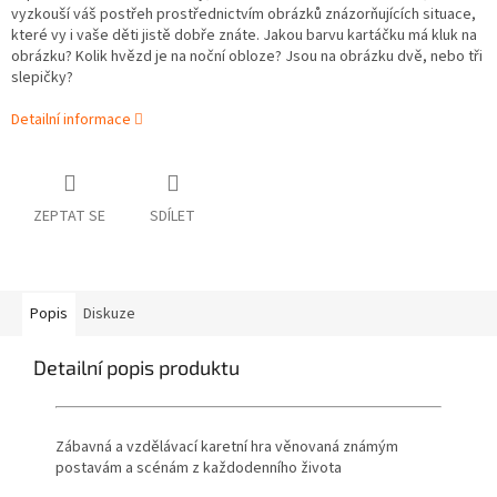
vyzkouší váš postřeh prostřednictvím obrázků znázorňujících situace,
které vy i vaše děti jistě dobře znáte. Jakou barvu kartáčku má kluk na
obrázku? Kolik hvězd je na noční obloze? Jsou na obrázku dvě, nebo tři
slepičky?
Detailní informace
ZEPTAT SE
SDÍLET
Popis
Diskuze
Detailní popis produktu
Zábavná a vzdělávací karetní hra věnovaná známým
postavám a scénám z každodenního života