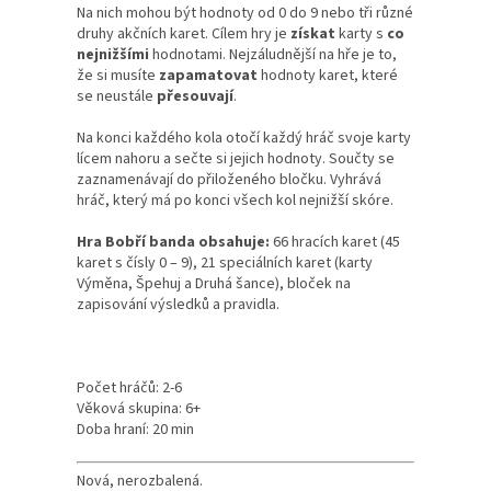
Na nich mohou být hodnoty od 0 do 9 nebo tři různé
druhy akčních karet. Cílem hry je
získat
karty s
co
nejnižšími
hodnotami. Nejzáludnější na hře je to,
že si musíte
zapamatovat
hodnoty karet, které
se neustále
přesouvají
.
Na konci každého kola otočí každý hráč svoje karty
lícem nahoru a sečte si jejich hodnoty. Součty se
zaznamenávají do přiloženého bločku. Vyhrává
hráč, který má po konci všech kol nejnižší skóre.
Hra Bobří banda obsahuje:
66 hracích karet (45
karet s čísly 0 – 9), 21 speciálních karet (karty
Výměna, Špehuj a Druhá šance), bloček na
zapisování výsledků a pravidla.
Počet hráčů: 2-6
Věková skupina: 6+
Doba hraní: 20 min
Nová, nerozbalená.