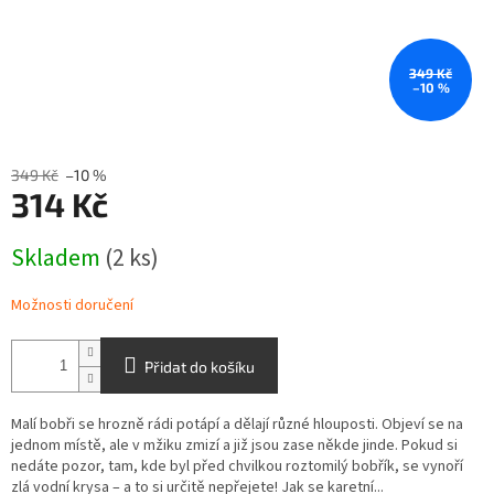
349 Kč
–10 %
349 Kč
–10 %
314 Kč
Měrná
Skladem
(2 ks)
cena:
Možnosti doručení
Přidat do košíku
Malí bobři se hrozně rádi potápí a dělají různé hlouposti. Objeví se na
jednom místě, ale v mžiku zmizí a již jsou zase někde jinde. Pokud si
nedáte pozor, tam, kde byl před chvilkou roztomilý bobřík, se vynoří
zlá vodní krysa – a to si určitě nepřejete! Jak se karetní...