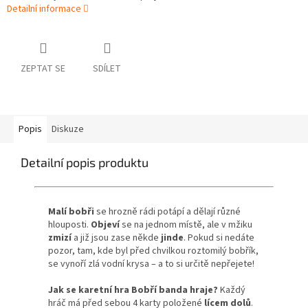
Detailní informace
ZEPTAT SE
SDÍLET
Popis
Diskuze
Detailní popis produktu
Malí bobři
se hrozně rádi potápí a dělají různé
hlouposti.
Objeví
se na jednom místě, ale v mžiku
zmizí
a již jsou zase někde
jinde
. Pokud si nedáte
pozor, tam, kde byl před chvilkou roztomilý bobřík,
se vynoří zlá vodní krysa – a to si určitě nepřejete!
Jak se karetní hra Bobří banda hraje?
Každý
hráč má před sebou 4 karty položené
lícem dolů
.