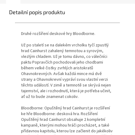
Detailní popis produktu
Druhé rozšíření deskové hry Bloodborne.
Už po staletí se na dalekém vrcholku tyčí zpustlý
hrad Cainhurst zahalený temnotou a syrovým,
vlezlým chladem. Už je tomu dávno, co válečníci
paktu Popravčích pochodovali jeho chodbami
během velké čistky zvrhlých aristokratů
Ohavnokrevných. Avšak každá mince má dvě
strany a Ohavnokrevní vypráví svou vlastní verzi
těchto událostí. V zimě a temnotě se skrývá nejen
tajemství, ale i rozhodnutí, která je potřeba učinit,
ať už to bude znamenat cokoliv.
Bloodborne: Opuštěný hrad Cainhurst je rozšíření
ke hře Bloodborne: desková hra. Rozšíření
Opuštěný hrad Cainhurst obsahuje 2 kompletní
kampaně, kterými mohou hráči procházet, a také
přídavnou kapitolu, kterou lze začlenit do jakékoliv