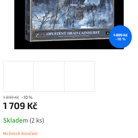
1 899 Kč
–10 %
1 899 Kč
–10 %
1 709 Kč
Měrná
Skladem
(2 ks)
cena:
Možnosti doručení