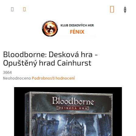
Přejít
NÁKUP
na
obsah
KOŠÍK
Bloodborne: Desková hra -
Opuštěný hrad Cainhurst
3664
Průměrné
Neohodnoceno
Podrobnosti hodnocení
hodnocení
produktu
je
0,0
z
5
hvězdiček.