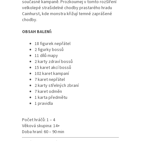
současné kampaně. Prozkoumej v tomto rozšíření
velkolepé strašidelné chodby prastarého hradu
Cainhurst, kde monstra křižují temné zaprášené
chodby.
OBSAH BALENÍ:
18 figurek nepřátel
2 figurky bossů
11 dílů mapy
2 karty zdraví bossů
15 karet akcí bossů
102 karet kampaní
7 karet nepřátel
2 karty střelných zbraní
7 karet odměn
1 karta předmětu
1 pravidla
Počet hráčů: 1 – 4
Věková skupina: 14+
Doba hraní: 60 – 90 min