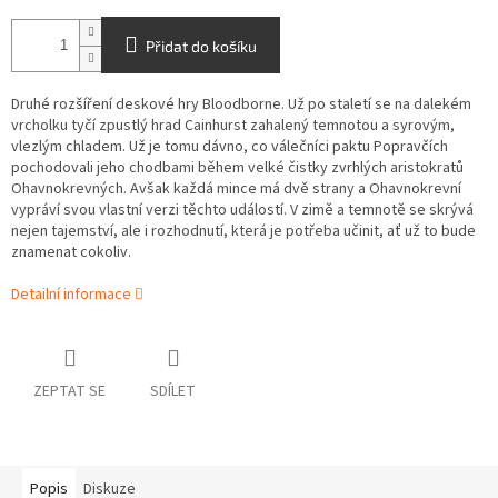
Přidat do košíku
Druhé rozšíření deskové hry Bloodborne.
Už po staletí se na dalekém
vrcholku tyčí zpustlý hrad Cainhurst zahalený temnotou a syrovým,
vlezlým chladem. Už je tomu dávno, co válečníci paktu Popravčích
pochodovali jeho chodbami během velké čistky zvrhlých aristokratů
Ohavnokrevných. Avšak každá mince má dvě strany a Ohavnokrevní
vypráví svou vlastní verzi těchto událostí. V zimě a temnotě se skrývá
nejen tajemství, ale i rozhodnutí, která je potřeba učinit, ať už to bude
znamenat cokoliv.
Detailní informace
ZEPTAT SE
SDÍLET
Popis
Diskuze