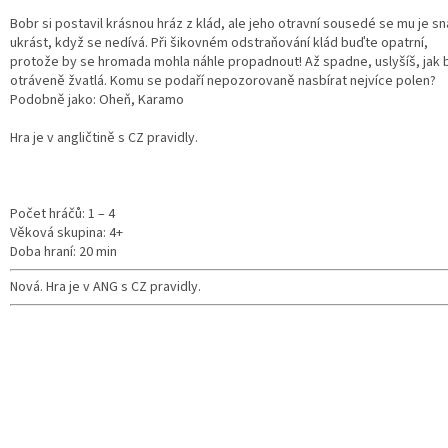
Bobr si postavil krásnou hráz z klád, ale jeho otravní sousedé se mu je sn
ukrást, když se nedívá. Při šikovném odstraňování klád buďte opatrní,
protože by se hromada mohla náhle propadnout! Až spadne, uslyšíš, jak 
otráveně žvatlá. Komu se podaří nepozorovaně nasbírat nejvíce polen?
Podobně jako: Oheň, Karamo
Hra je v angličtině s CZ pravidly.
Počet hráčů: 1 – 4
Věková skupina: 4+
Doba hraní: 20 min
Nová. Hra je v ANG s CZ pravidly.