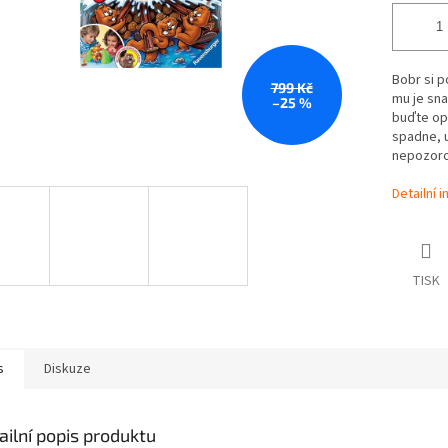
Bobr si p
799 Kč
mu je sna
–25 %
buďte op
spadne, u
nepozoro
Detailní 
TISK
s
Diskuze
ailní popis produktu