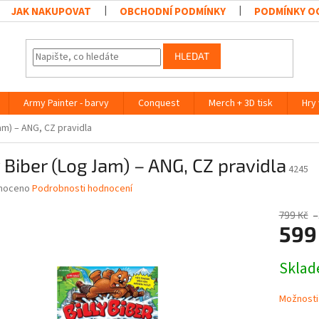
JAK NAKUPOVAT
OBCHODNÍ PODMÍNKY
PODMÍNKY O
HLEDAT
Army Painter - barvy
Conquest
Merch + 3D tisk
Hry
Jam) – ANG, CZ pravidla
y Biber (Log Jam) – ANG, CZ pravidla
4245
né
noceno
Podrobnosti hodnocení
ní
u
799 Kč
–
599
Měrná
Skla
cena:
ek.
Možnosti