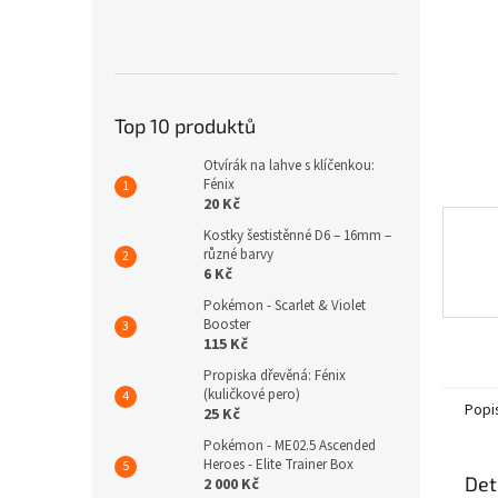
n
e
l
Top 10 produktů
Otvírák na lahve s klíčenkou:
Fénix
20 Kč
Kostky šestistěnné D6 – 16mm –
různé barvy
6 Kč
Pokémon - Scarlet & Violet
Booster
115 Kč
Propiska dřevěná: Fénix
(kuličkové pero)
Popi
25 Kč
Pokémon - ME02.5 Ascended
Heroes - Elite Trainer Box
Det
2 000 Kč