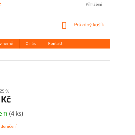
CHRANY OSOBNÍCH ÚDAJŮ
Přihlášení
NÁKUPNÍ
Prázdný košík
KOŠÍK
 v herně
O nás
Kontakt
25 %
 Kč
dem
(4 ks)
 doručení