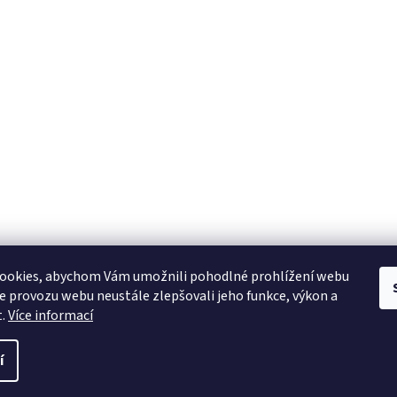
ookies, abychom Vám umožnili pohodlné prohlížení webu
ze provozu webu neustále zlepšovali jeho funkce, výkon a
t.
Více informací
í