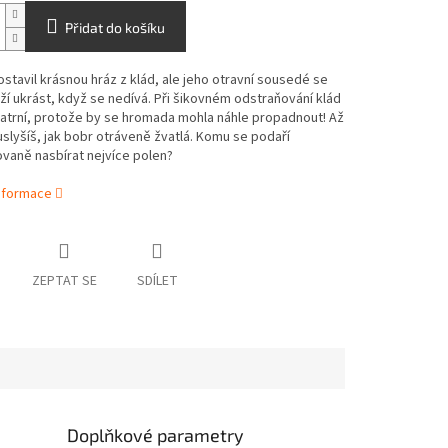
Přidat do košíku
ostavil krásnou hráz z klád, ale jeho otravní sousedé se
ží ukrást, když se nedívá. Při šikovném odstraňování klád
atrní, protože by se hromada mohla náhle propadnout! Až
slyšíš, jak bobr otráveně žvatlá. Komu se podaří
vaně nasbírat nejvíce polen?
informace
ZEPTAT SE
SDÍLET
Doplňkové parametry