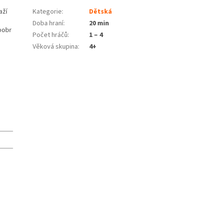
aží
Kategorie
:
Dětská
Doba hraní
:
20 min
bobr
Počet hráčů
:
1 – 4
Věková skupina
:
4+