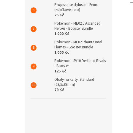
Propiska se stylusem: Fénix
(kuličkové pero)
25 Kč
Pokémon - ME02.5 Ascended
Heroes - Booster Bundle
1 000 Kč
Pokémon - ME02 Phantasmal
Flames - Booster Bundle
1 000 Kč
Pokémon - SV10 Destined Rivals
- Booster
125 Kč
Obaly na karty: Standard
(63,5x88mm)
79 Kč