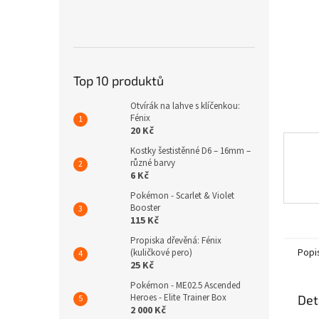
n
e
l
Top 10 produktů
Otvírák na lahve s klíčenkou:
Fénix
20 Kč
Kostky šestistěnné D6 – 16mm –
různé barvy
6 Kč
Pokémon - Scarlet & Violet
Booster
115 Kč
Propiska dřevěná: Fénix
Popi
(kuličkové pero)
25 Kč
Pokémon - ME02.5 Ascended
Heroes - Elite Trainer Box
Det
2 000 Kč